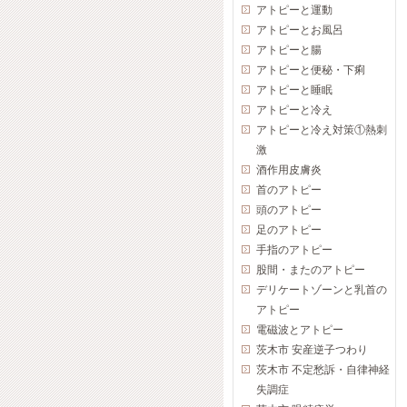
アトピーと運動
アトピーとお風呂
アトピーと腸
アトピーと便秘・下痢
アトピーと睡眠
アトピーと冷え
アトピーと冷え対策①熱刺
激
酒作用皮膚炎
首のアトピー
頭のアトピー
足のアトピー
手指のアトピー
股間・またのアトピー
デリケートゾーンと乳首の
アトピー
電磁波とアトピー
茨木市 安産逆子つわり
茨木市 不定愁訴・自律神経
失調症