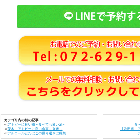
カテゴリ内の前の記事
≪
アトピーに良い物～食べても良い油～
食
≪
茨木 アトピーに良い食事～玄米～
【吹田市 
≪
アルコールとたばこの摂り過ぎは厳禁