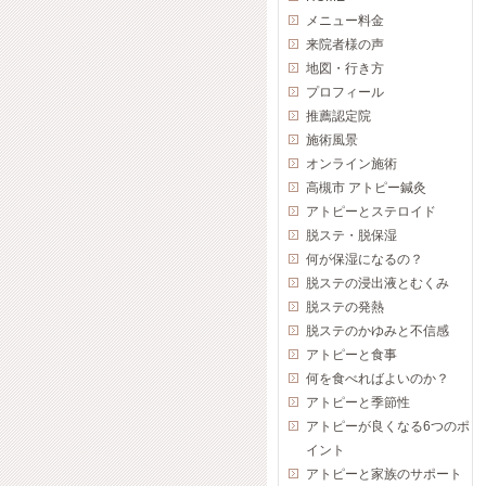
メニュー料金
来院者様の声
地図・行き方
プロフィール
推薦認定院
施術風景
オンライン施術
高槻市 アトピー鍼灸
アトピーとステロイド
脱ステ・脱保湿
何が保湿になるの？
脱ステの浸出液とむくみ
脱ステの発熱
脱ステのかゆみと不信感
アトピーと食事
何を食べればよいのか？
アトピーと季節性
アトピーが良くなる6つのポ
イント
アトピーと家族のサポート