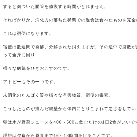
すると傷ついた腸管を修復する時間がとれません。
そればかりか、消化力の落ちた状態での過食は食べたものを完全
これは宿便になります。
宿便は数週間で発酵、分解された消えますが、その途中で腐敗が
って全身に回り
様々な病気をひきおこすのです。
アトピーもその一つです。
未消化のたんぱく質や様々な有害物質、宿便の毒素、
こうしたものが痛んだ腸壁から体内にとりこまれて悪さをしてい
朝は水が野菜ジュースを400～500㏄飲むだけの1日2食がいいで
理想は夕食から昼食まで16～18時間あけることです。