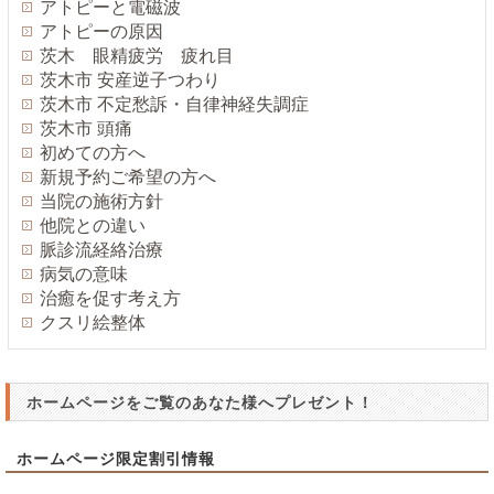
アトピーと電磁波
アトピーの原因
茨木 眼精疲労 疲れ目
茨木市 安産逆子つわり
茨木市 不定愁訴・自律神経失調症
茨木市 頭痛
初めての方へ
新規予約ご希望の方へ
当院の施術方針
他院との違い
脈診流経絡治療
病気の意味
治癒を促す考え方
クスリ絵整体
ホームページをご覧のあなた様へプレゼント！
ホームページ限定割引情報