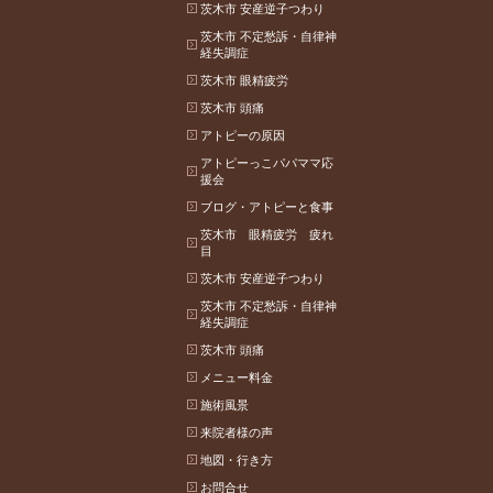
茨木市 安産逆子つわり
茨木市 不定愁訴・自律神
経失調症
茨木市 眼精疲労
茨木市 頭痛
アトピーの原因
アトピーっこパパママ応
援会
ブログ・アトピーと食事
茨木市 眼精疲労 疲れ
目
茨木市 安産逆子つわり
茨木市 不定愁訴・自律神
経失調症
茨木市 頭痛
メニュー料金
施術風景
来院者様の声
地図・行き方
お問合せ