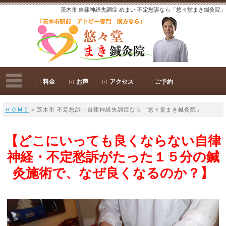
茨木市 自律神経失調症 めまい 不定愁訴なら「悠々堂まき鍼灸院」
料金
お声
アクセス
ご予約
ＨＯＭＥ
> 茨木市 不定愁訴・自律神経失調症なら「悠々堂まき鍼灸院」
【どこにいっても良くならない自律
神経・不定愁訴がたった１５分の鍼
灸施術で、なぜ良くなるのか？】