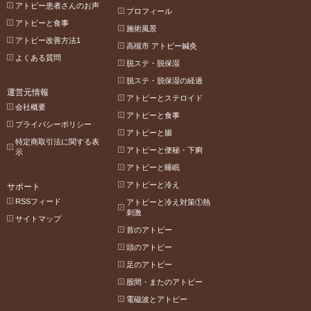
アトピー患者さんのお声
プロフィール
アトピーと食事
施術風景
アトピー改善方法1
高槻市 アトピー鍼灸
よくある質問
脱ステ・脱保湿
脱ステ・脱保湿の経過
運営元情報
アトピーとステロイド
会社概要
アトピーと食事
プライバシーポリシー
アトピーと腸
特定商取引法に関する表
アトピーと便秘・下痢
示
アトピーと睡眠
アトピーと冷え
サポート
RSSフィード
アトピーと冷え対策①熱
刺激
サイトマップ
首のアトピー
頭のアトピー
足のアトピー
股間・またのアトピー
電磁波とアトピー