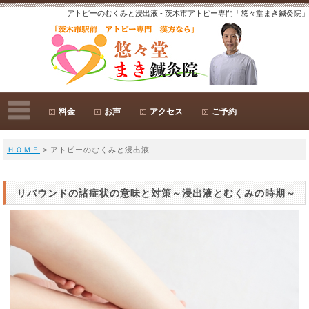
アトピーのむくみと浸出液 - 茨木市アトピー専門「悠々堂まき鍼灸院」
料金
お声
アクセス
ご予約
ＨＯＭＥ
> アトピーのむくみと浸出液
リバウンドの諸症状の意味と対策～浸出液とむくみの時期～