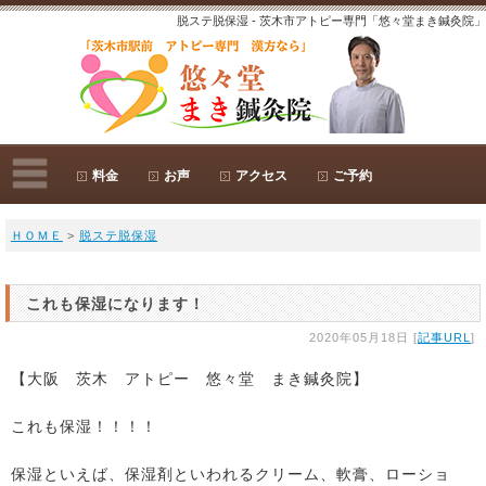
脱ステ脱保湿 - 茨木市アトピー専門「悠々堂まき鍼灸院」
料金
お声
アクセス
ご予約
ＨＯＭＥ
>
脱ステ脱保湿
これも保湿になります！
2020年05月18日 [
記事URL
]
【大阪 茨木 アトピー 悠々堂 まき鍼灸院】
これも保湿！！！！
保湿といえば、保湿剤といわれるクリーム、軟膏、ローショ