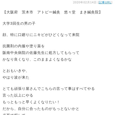
2020年02月14日 [
記事URL
]
【大阪府 茨木市 アトピー鍼灸 悠々堂 まき鍼灸院】
大学3回生の男の子
顔、特に口廻りにニキビがひどくなって来院
抗菌剤の内服や塗り薬を
阪南中央病院の佐藤先生に処方してもらって
かなり良くなり、このままよくなるかな
とおもいきや、
やはり波が来た
とても頑張り屋さんでこちらの言って事はすべてやる
言った以上にやる
もっともっと早くよくなりたい！
だから、自分に合ったものがもっとないかと