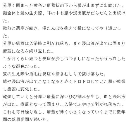
分厚く固まった黄色い瘡蓋状の下から膿が止まずに出続けた。
顔全体と髪の生え際、耳の中も膿や浸出液がだらだらと出続け
た。
微熱と悪寒が続き、湯たんぽを抱えて横になってやり過ごし
た。
分厚い瘡蓋は入浴時に剥がれ落ち、また浸出液が出ては固まり
瘡蓋になるを繰り返した。
１か月くらい経つと炎症が少しづつましになったがうっ血した
ような顔色だった。
髪の生え際や眉毛は炎症や搔きむしりで抜け落ちた。
膿や浸出液が出てこなくなると赤くトロトロしていた肌が乾燥
し瘡蓋に変化した。
乾燥していくと分厚い瘡蓋に深いひび割れが生じ、血と浸出液
が出た。瘡蓋となって固まり、入浴でふやけて剥がれ落ちた。
これを毎日繰り返し、瘡蓋が薄く小さくなっていくまでに数年
間の落屑期間が続いた。