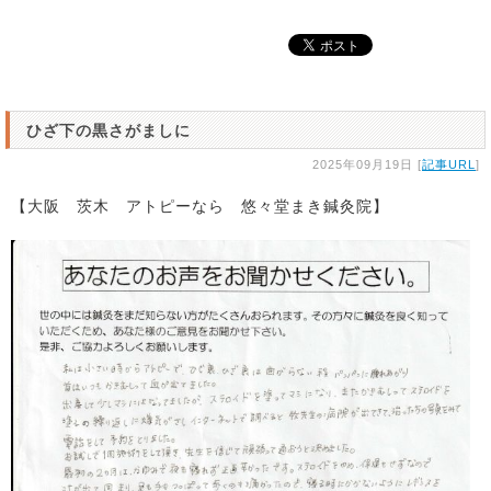
ひざ下の黒さがましに
2025年09月19日 [
記事URL
]
【大阪 茨木 アトピーなら 悠々堂まき鍼灸院】