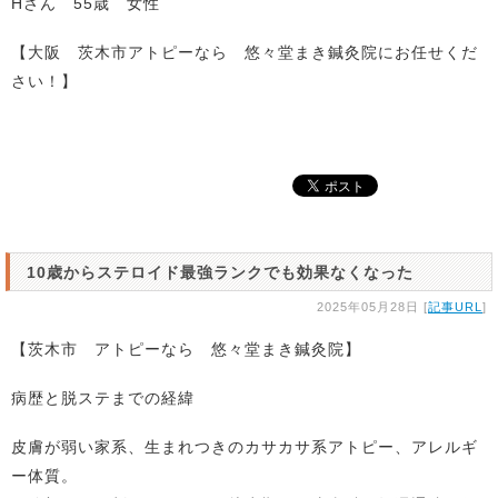
Hさん 55歳 女性
【大阪 茨木市アトピーなら 悠々堂まき鍼灸院にお任せくだ
さい！】
10歳からステロイド最強ランクでも効果なくなった
2025年05月28日 [
記事URL
]
【茨木市 アトピーなら 悠々堂まき鍼灸院】
病歴と脱ステまでの経緯
皮膚が弱い家系、生まれつきのカサカサ系アトピー、アレルギ
ー体質。