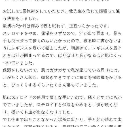
お試しで1回施術をしていただき、牧先生を信じて頑張って通
う決意をしました。
最初の2か月は痒みで夜も眠れず、正直つらかったです。
ステロイドをやめ、保湿をせずなので、汁が出て固まり、足も
手も突っ張って歩くのもいたかったので、寝る時に書かないよ
うにレギンスを履いて寝ましたが、朝起きて、レギンスを脱ぐ
ときは汁が固まってるので、ぱりぱりと音がなるほど肌にくっ
ついていました。
保湿をしないので、肌はガサガサで私が座っている周りには、
川がたくさん落ち、朝起きてきてすぐに布団を掃除機をかける
と、びっくりするくらいたくさん落ちていました。
肌はステロイドの使用で薄くな手いたので、掻くとすぐにちが
でていましたが、ステロイドと保湿をやめると、肌が硬くな
り、掻いても血が出なくなりました。
でも今まで出たことなかった場所に出たり、手と足が晴れて太
くなって、症状が軽くなると、腕時計の穴二つ分くらい腕も細