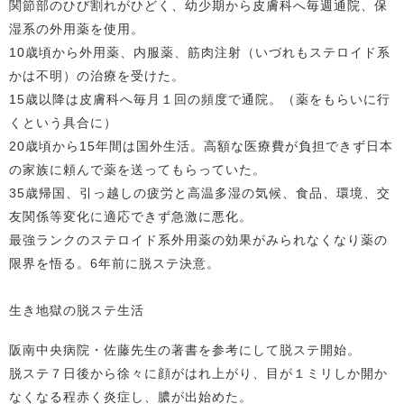
関節部のひび割れがひどく、幼少期から皮膚科へ毎週通院、保
湿系の外用薬を使用。
10歳頃から外用薬、内服薬、筋肉注射（いづれもステロイド系
かは不明）の治療を受けた。
15歳以降は皮膚科へ毎月１回の頻度で通院。（薬をもらいに行
くという具合に）
20歳頃から15年間は国外生活。高額な医療費が負担できず日本
の家族に頼んで薬を送ってもらっていた。
35歳帰国、引っ越しの疲労と高温多湿の気候、食品、環境、交
友関係等変化に適応できず急激に悪化。
最強ランクのステロイド系外用薬の効果がみられなくなり薬の
限界を悟る。6年前に脱ステ決意。
生き地獄の脱ステ生活
阪南中央病院・佐藤先生の著書を参考にして脱ステ開始。
脱ステ７日後から徐々に顔がはれ上がり、目が１ミリしか開か
なくなる程赤く炎症し、膿が出始めた。