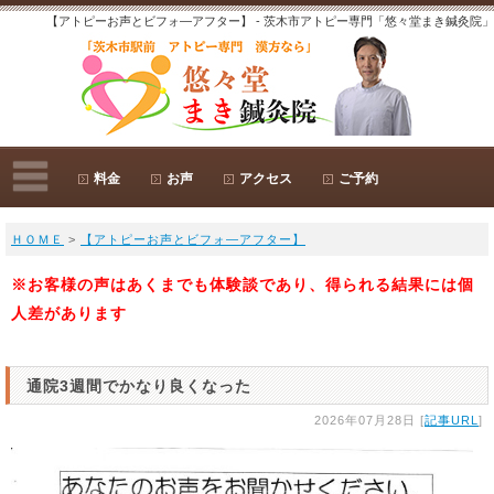
【アトピーお声とビフォ―アフター】 - 茨木市アトピー専門「悠々堂まき鍼灸院」
料金
お声
アクセス
ご予約
ＨＯＭＥ
>
【アトピーお声とビフォ―アフター】
※お客様の声はあくまでも体験談であり、得られる結果には個
人差があります
通院3週間でかなり良くなった
2026年07月28日 [
記事URL
]