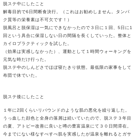
脱ステ中にしたこと
解毒目的で6日間断食決行。（これはお勧めしません。タンパ
ク質等の栄養素は不可欠です！）
脱風呂と脱保湿は一気にできなかったので３日に１回、5日に1
回という具合に保湿しない日の間隔を長くしていった。整体と
カイロプラクティックを試した。
（効果は実感しなかった）、運動として１時間ウォーキングを
元気な時だけ行った。
脱ステ中のしんどさでほぼ寝たきり状態。最低限の家事をして
布団で休でいた。
脱ステ後にしたこと
１年に2回くらいリバウンドのような肌の悪化を繰り返した。
うっ血した顔色と全身の落屑は続いていたので、脱ステ３年目
の夏、アトピー改善に良いと噂の豊富温泉にて３０日間滞在。
今までにない様なすべすべ肌を実感したが温泉を離れるとガサ