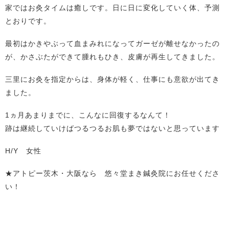
家ではお灸タイムは癒しです。日に日に変化していく体、予測
とおりです。
最初はかきやぶって血まみれになってガーゼが離せなかったの
が、かさぶたができて腫れもひき、皮膚が再生してきました。
三里にお灸を指定からは、身体が軽く、仕事にも意欲が出てき
ました。
1ヵ月あまりまでに、こんなに回復するなんて！
跡は継続していけばつるつるお肌も夢ではないと思っています
H/Y 女性
★アトピー茨木・大阪なら 悠々堂まき鍼灸院にお任せくださ
い！