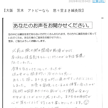
2026年02月04日 [
記事URL
]
【大阪 茨木 アトピーなら 悠々堂まき鍼灸院】