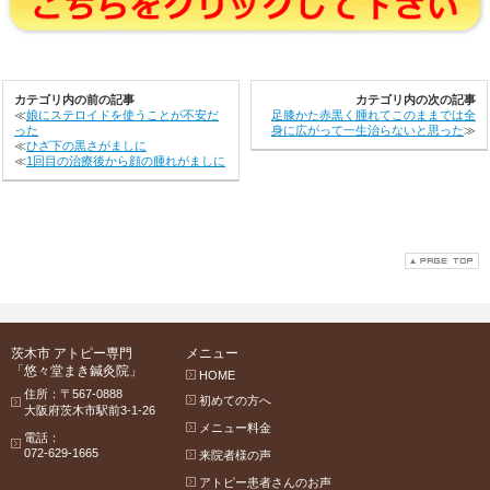
カテゴリ内の前の記事
カテゴリ内の次の記事
≪
娘にステロイドを使うことが不安だ
足膝かた赤黒く腫れてこのままでは全
った
身に広がって一生治らないと思った
≫
≪
ひざ下の黒さがましに
≪
1回目の治療後から顔の腫れがましに
茨木市 アトピー専門
メニュー
「悠々堂まき鍼灸院」
HOME
住所：〒567-0888
初めての方へ
大阪府茨木市駅前3-1-26
メニュー料金
電話：
072-629-1665
来院者様の声
アトピー患者さんのお声