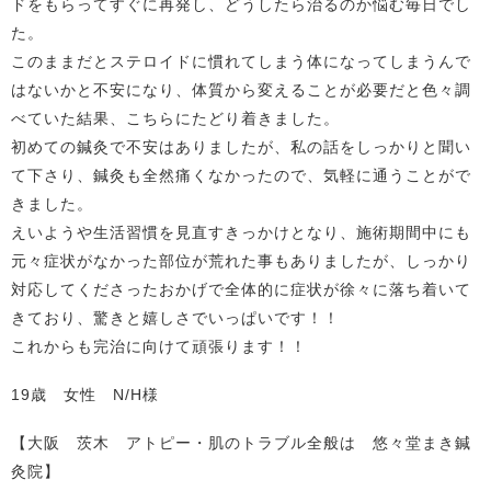
ドをもらってすぐに再発し、どうしたら治るのか悩む毎日でし
た。
このままだとステロイドに慣れてしまう体になってしまうんで
はないかと不安になり、体質から変えることが必要だと色々調
べていた結果、こちらにたどり着きました。
初めての鍼灸で不安はありましたが、私の話をしっかりと聞い
て下さり、鍼灸も全然痛くなかったので、気軽に通うことがで
きました。
えいようや生活習慣を見直すきっかけとなり、施術期間中にも
元々症状がなかった部位が荒れた事もありましたが、しっかり
対応してくださったおかげで全体的に症状が徐々に落ち着いて
きており、驚きと嬉しさでいっぱいです！！
これからも完治に向けて頑張ります！！
19歳 女性 N/H様
【大阪 茨木 アトピー・肌のトラブル全般は 悠々堂まき鍼
灸院】