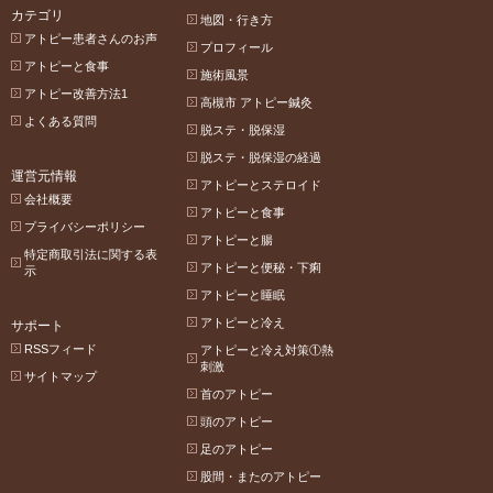
カテゴリ
地図・行き方
アトピー患者さんのお声
プロフィール
アトピーと食事
施術風景
アトピー改善方法1
高槻市 アトピー鍼灸
よくある質問
脱ステ・脱保湿
脱ステ・脱保湿の経過
運営元情報
アトピーとステロイド
会社概要
アトピーと食事
プライバシーポリシー
アトピーと腸
特定商取引法に関する表
アトピーと便秘・下痢
示
アトピーと睡眠
アトピーと冷え
サポート
RSSフィード
アトピーと冷え対策①熱
刺激
サイトマップ
首のアトピー
頭のアトピー
足のアトピー
股間・またのアトピー