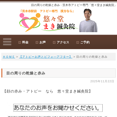
目の周りの乾燥と赤み - 茨木市アトピー専門「悠々堂まき鍼灸院」
料金
お声
アクセス
ご予約
ＨＯＭＥ
>
【アトピーお声とビフォ―アフター】
> 目の周りの乾燥と赤み
目の周りの乾燥と赤み
2025年11月22日
【顔の赤み・アトピー なら 悠々堂まき鍼灸院】