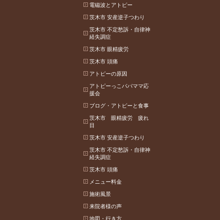
電磁波とアトピー
茨木市 安産逆子つわり
茨木市 不定愁訴・自律神
経失調症
茨木市 眼精疲労
茨木市 頭痛
アトピーの原因
アトピーっこパパママ応
援会
ブログ・アトピーと食事
茨木市 眼精疲労 疲れ
目
茨木市 安産逆子つわり
茨木市 不定愁訴・自律神
経失調症
茨木市 頭痛
メニュー料金
施術風景
来院者様の声
地図・行き方