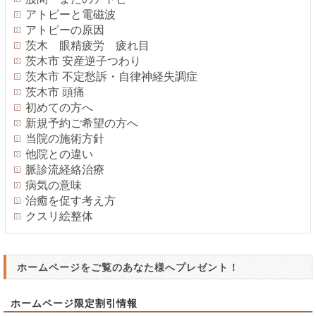
アトピーと電磁波
アトピーの原因
茨木 眼精疲労 疲れ目
茨木市 安産逆子つわり
茨木市 不定愁訴・自律神経失調症
茨木市 頭痛
初めての方へ
新規予約ご希望の方へ
当院の施術方針
他院との違い
脈診流経絡治療
病気の意味
治癒を促す考え方
クスリ絵整体
ホームページをご覧のあなた様へプレゼント！
ホームページ限定割引情報