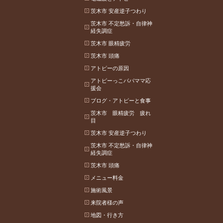
茨木市 安産逆子つわり
茨木市 不定愁訴・自律神
経失調症
茨木市 眼精疲労
茨木市 頭痛
アトピーの原因
アトピーっこパパママ応
援会
ブログ・アトピーと食事
茨木市 眼精疲労 疲れ
目
茨木市 安産逆子つわり
茨木市 不定愁訴・自律神
経失調症
茨木市 頭痛
メニュー料金
施術風景
来院者様の声
地図・行き方