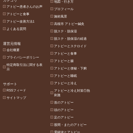
カテゴリ
地図・行き方
アトピー患者さんのお声
プロフィール
アトピーと食事
施術風景
アトピー改善方法1
高槻市 アトピー鍼灸
よくある質問
脱ステ・脱保湿
脱ステ・脱保湿の経過
運営元情報
アトピーとステロイド
会社概要
アトピーと食事
プライバシーポリシー
アトピーと腸
特定商取引法に関する表
アトピーと便秘・下痢
示
アトピーと睡眠
アトピーと冷え
サポート
RSSフィード
アトピーと冷え対策①熱
刺激
サイトマップ
首のアトピー
頭のアトピー
足のアトピー
股間・またのアトピー
電磁波とアトピー