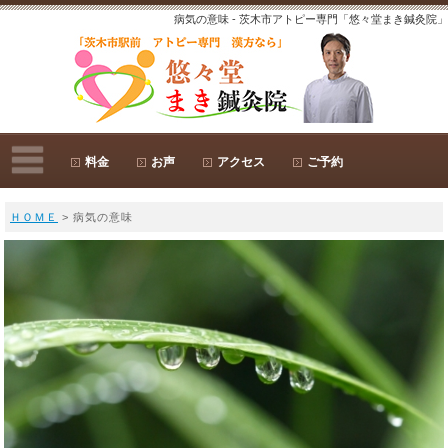
病気の意味 - 茨木市アトピー専門「悠々堂まき鍼灸院」
料金
お声
アクセス
ご予約
ＨＯＭＥ
> 病気の意味