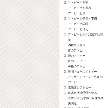
アトピーと運動
アトピーとお風呂
アトピーと腸
アトピーと便秘・下痢
アトピーと睡眠
アトピーと冷え
アトピーと冷え対策①熱刺
激
酒作用皮膚炎
首のアトピー
頭のアトピー
足のアトピー
手指のアトピー
股間・またのアトピー
デリケートゾーンと乳首の
アトピー
電磁波とアトピー
茨木市 安産逆子つわり
茨木市 不定愁訴・自律神経
失調症