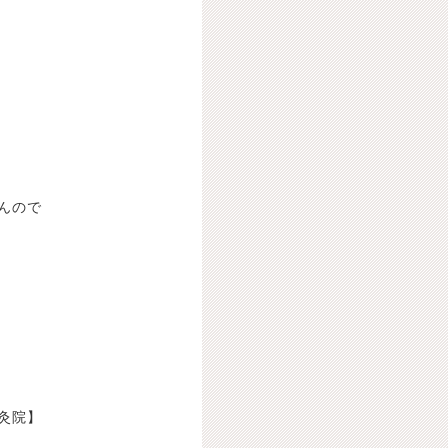
んので
灸院】