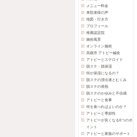
メニュー料金
来院者様の声
地図・行き方
プロフィール
推薦認定院
施術風景
オンライン施術
高槻市 アトピー鍼灸
アトピーとステロイド
脱ステ・脱保湿
何が保湿になるの？
脱ステの浸出液とむくみ
脱ステの発熱
脱ステのかゆみと不信感
アトピーと食事
何を食べればよいのか？
アトピーと季節性
アトピーが良くなる6つのポ
イント
アトピーと家族のサポート