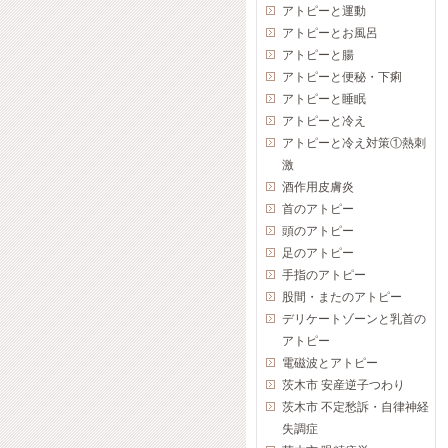
アトピーと運動
アトピーとお風呂
アトピーと腸
アトピーと便秘・下痢
アトピーと睡眠
アトピーと冷え
アトピーと冷え対策①熱刺
激
酒作用皮膚炎
首のアトピー
頭のアトピー
足のアトピー
手指のアトピー
股間・またのアトピー
デリケートゾーンと乳首の
アトピー
電磁波とアトピー
茨木市 安産逆子つわり
茨木市 不定愁訴・自律神経
失調症