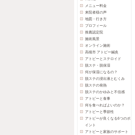
メニュー料金
来院者様の声
地図・行き方
プロフィール
推薦認定院
施術風景
オンライン施術
高槻市 アトピー鍼灸
アトピーとステロイド
脱ステ・脱保湿
何が保湿になるの？
脱ステの浸出液とむくみ
脱ステの発熱
脱ステのかゆみと不信感
アトピーと食事
何を食べればよいのか？
アトピーと季節性
アトピーが良くなる6つのポ
イント
アトピーと家族のサポート