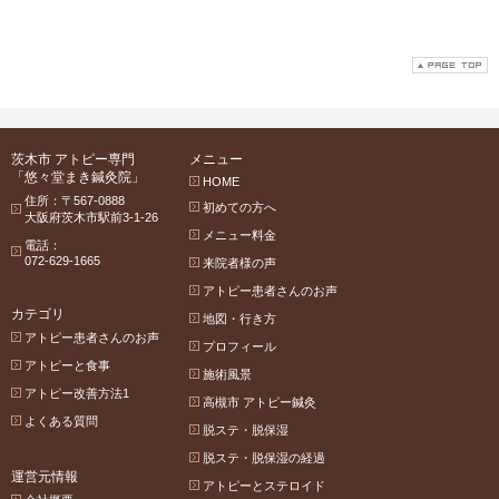
茨木市 アトピー専門
メニュー
「悠々堂まき鍼灸院」
HOME
住所：〒567-0888
初めての方へ
大阪府茨木市駅前3-1-26
メニュー料金
電話：
072-629-1665
来院者様の声
アトピー患者さんのお声
カテゴリ
地図・行き方
アトピー患者さんのお声
プロフィール
アトピーと食事
施術風景
アトピー改善方法1
高槻市 アトピー鍼灸
よくある質問
脱ステ・脱保湿
脱ステ・脱保湿の経過
運営元情報
アトピーとステロイド