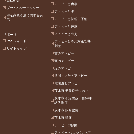
会社概要
アトピーと食事
プライバシーポリシー
アトピーと腸
特定商取引法に関する表
アトピーと便秘・下痢
示
アトピーと睡眠
アトピーと冷え
サポート
RSSフィード
アトピーと冷え対策①熱
刺激
サイトマップ
首のアトピー
頭のアトピー
足のアトピー
股間・またのアトピー
電磁波とアトピー
茨木市 安産逆子つわり
茨木市 不定愁訴・自律神
経失調症
茨木市 眼精疲労
茨木市 頭痛
アトピーの原因
アトピーっこパパママ応