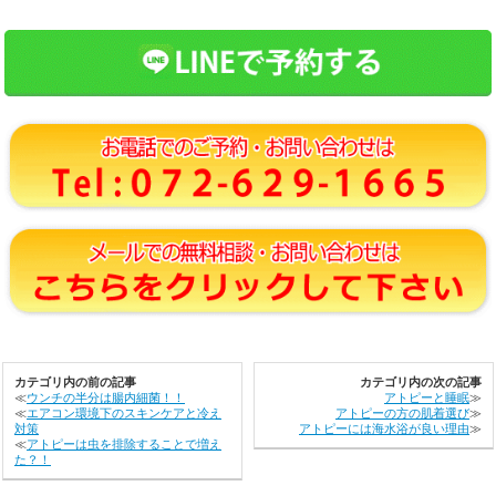
カテゴリ内の前の記事
カテゴリ内の次の記事
≪
ウンチの半分は腸内細菌！！
アトピーと睡眠
≫
≪
エアコン環境下のスキンケアと冷え
アトピーの方の肌着選び
≫
対策
アトピーには海水浴が良い理由
≫
≪
アトピーは虫を排除することで増え
た？！