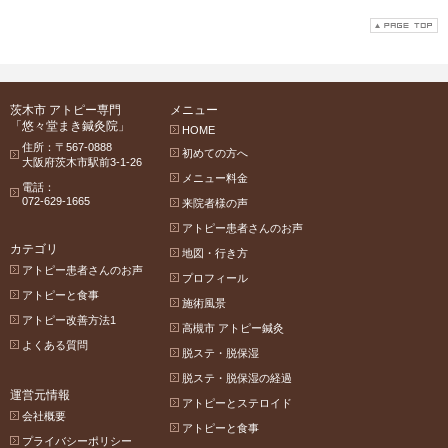
茨木市 アトピー専門
メニュー
「悠々堂まき鍼灸院」
HOME
住所：〒567-0888
初めての方へ
大阪府茨木市駅前3-1-26
メニュー料金
電話：
072-629-1665
来院者様の声
アトピー患者さんのお声
カテゴリ
地図・行き方
アトピー患者さんのお声
プロフィール
アトピーと食事
施術風景
アトピー改善方法1
高槻市 アトピー鍼灸
よくある質問
脱ステ・脱保湿
脱ステ・脱保湿の経過
運営元情報
アトピーとステロイド
会社概要
アトピーと食事
プライバシーポリシー