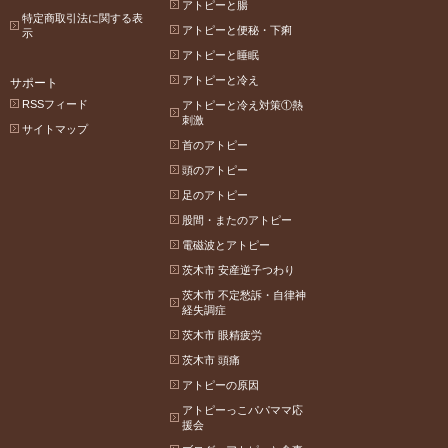
アトピーと腸
特定商取引法に関する表
アトピーと便秘・下痢
示
アトピーと睡眠
アトピーと冷え
サポート
RSSフィード
アトピーと冷え対策①熱
刺激
サイトマップ
首のアトピー
頭のアトピー
足のアトピー
股間・またのアトピー
電磁波とアトピー
茨木市 安産逆子つわり
茨木市 不定愁訴・自律神
経失調症
茨木市 眼精疲労
茨木市 頭痛
アトピーの原因
アトピーっこパパママ応
援会