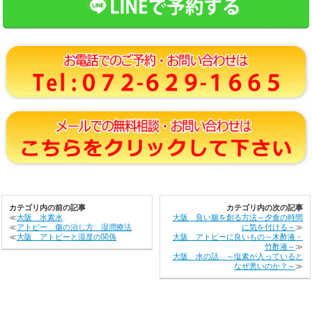
カテゴリ内の前の記事
カテゴリ内の次の記事
≪
大阪 水素水
大阪 良い腸を創る方法～夕食の時間
≪
アトピー 傷の治し方 湿潤療法
に気を付ける～
≫
≪
大阪 アトピーと湿度の関係
大阪 アトピーに良いもの～木酢液・
竹酢液～
≫
大阪 水の話 ～塩素が入っていると
なぜ悪いのか？～
≫