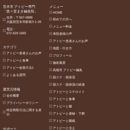
茨木市 アトピー専門
メニュー
「悠々堂まき鍼灸院」
HOME
住所：〒567-0888
初めての方へ
大阪府茨木市駅前3-1-26
メニュー料金
電話：
072-629-1665
来院者様の声
アトピー患者さんのお声
カテゴリ
地図・行き方
アトピー患者さんのお声
プロフィール
アトピーと食事
施術風景
アトピー改善方法1
高槻市 アトピー鍼灸
よくある質問
脱ステ・脱保湿
脱ステ・脱保湿の経過
運営元情報
アトピーとステロイド
会社概要
アトピーと食事
プライバシーポリシー
アトピーと腸
特定商取引法に関する表
アトピーと便秘・下痢
示
アトピーと睡眠
アトピーと冷え
サポート