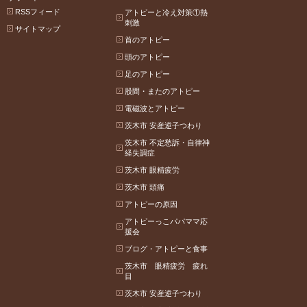
RSSフィード
アトピーと冷え対策①熱
刺激
サイトマップ
首のアトピー
頭のアトピー
足のアトピー
股間・またのアトピー
電磁波とアトピー
茨木市 安産逆子つわり
茨木市 不定愁訴・自律神
経失調症
茨木市 眼精疲労
茨木市 頭痛
アトピーの原因
アトピーっこパパママ応
援会
ブログ・アトピーと食事
茨木市 眼精疲労 疲れ
目
茨木市 安産逆子つわり