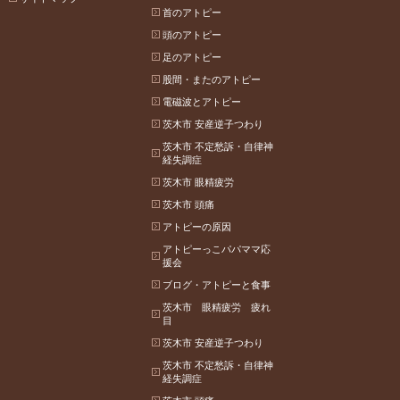
首のアトピー
頭のアトピー
足のアトピー
股間・またのアトピー
電磁波とアトピー
茨木市 安産逆子つわり
茨木市 不定愁訴・自律神
経失調症
茨木市 眼精疲労
茨木市 頭痛
アトピーの原因
アトピーっこパパママ応
援会
ブログ・アトピーと食事
茨木市 眼精疲労 疲れ
目
茨木市 安産逆子つわり
茨木市 不定愁訴・自律神
経失調症