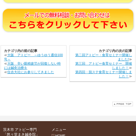
カテゴリ内の前の記事
カテゴリ内の次の記事
≪
大阪 アトピー ～ゆうゆう通信100
第二回アトピー・食育セミナー開催し
号～
ました!
≫
≪
大阪 辛い眼精疲労が回復しない時
第三回 アトピー食育セミナー 開催
には鍼灸治療を
しました！
≫
≪
住吉大社にお参りしてきました
第四回・脱ステ食育セミナー開催しま
した！
≫
茨木市 アトピー専門
メニュー
「悠々堂まき鍼灸院」
HOME