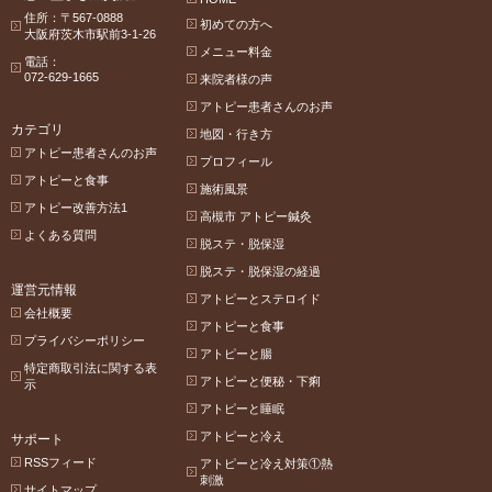
住所：〒567-0888
初めての方へ
大阪府茨木市駅前3-1-26
メニュー料金
電話：
072-629-1665
来院者様の声
アトピー患者さんのお声
カテゴリ
地図・行き方
アトピー患者さんのお声
プロフィール
アトピーと食事
施術風景
アトピー改善方法1
高槻市 アトピー鍼灸
よくある質問
脱ステ・脱保湿
脱ステ・脱保湿の経過
運営元情報
アトピーとステロイド
会社概要
アトピーと食事
プライバシーポリシー
アトピーと腸
特定商取引法に関する表
アトピーと便秘・下痢
示
アトピーと睡眠
アトピーと冷え
サポート
RSSフィード
アトピーと冷え対策①熱
刺激
サイトマップ