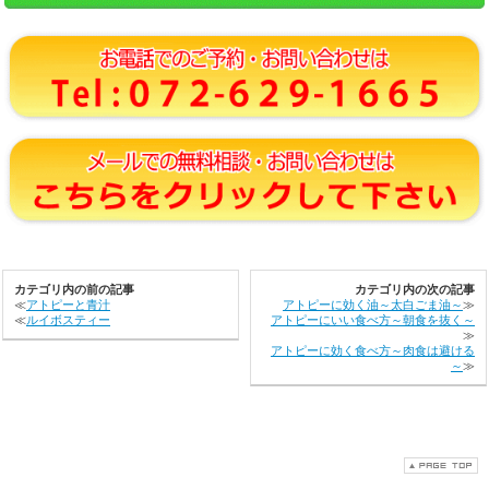
カテゴリ内の前の記事
カテゴリ内の次の記事
≪
アトピーと青汁
アトピーに効く油～太白ごま油～
≫
≪
ルイボスティー
アトピーにいい食べ方～朝食を抜く～
≫
アトピーに効く食べ方～肉食は避ける
～
≫