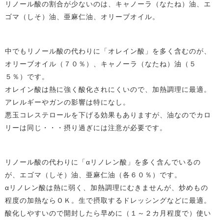
リノール酸の割合が少ないのは、キャノーラ（なたね）油、エ
ゴマ（しそ）油、亜麻仁油、オリーブオイル。
中でもリノール酸の代わりに「オレイン酸」を多く含むのが、
オリーブオイル（７０％）、キャノーラ（なたね）油（５
５％）です。
オレイン酸は熱に強く酸化されにくいので、加熱調理に最適。
アレルギーやガンの影響は特になし。
悪玉コレステロールを下げる効果もありますが、油なのでカロ
リーは同じ・・・摂り過ぎには注意が必要です。
リノール酸の代わりに「αリノレン酸」を多く含んでいるの
が、エゴマ（しそ）油、亜麻仁油（各６０％）です。
αリノレン酸は熱に弱く、加熱調理にむきませんが、炒めもの
程度の加熱ならＯＫ。生で摂取するドレッシングなどに最適。
酸化しやすいので開封したら早めに（１～２カ月程度で）使い