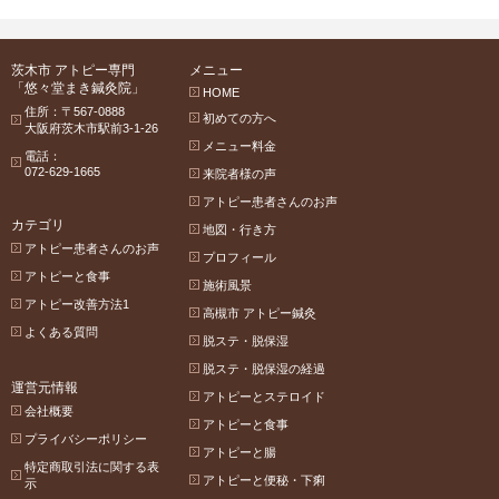
茨木市 アトピー専門
メニュー
「悠々堂まき鍼灸院」
HOME
住所：〒567-0888
初めての方へ
大阪府茨木市駅前3-1-26
メニュー料金
電話：
072-629-1665
来院者様の声
アトピー患者さんのお声
カテゴリ
地図・行き方
アトピー患者さんのお声
プロフィール
アトピーと食事
施術風景
アトピー改善方法1
高槻市 アトピー鍼灸
よくある質問
脱ステ・脱保湿
脱ステ・脱保湿の経過
運営元情報
アトピーとステロイド
会社概要
アトピーと食事
プライバシーポリシー
アトピーと腸
特定商取引法に関する表
アトピーと便秘・下痢
示