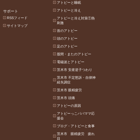
アトピーと睡眠
アトピーと冷え
サポート
RSSフィード
アトピーと冷え対策①熱
刺激
サイトマップ
首のアトピー
頭のアトピー
足のアトピー
股間・またのアトピー
電磁波とアトピー
茨木市 安産逆子つわり
茨木市 不定愁訴・自律神
経失調症
茨木市 眼精疲労
茨木市 頭痛
アトピーの原因
アトピーっこパパママ応
援会
ブログ・アトピーと食事
茨木市 眼精疲労 疲れ
目