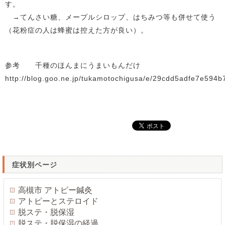
す。
→てんさい糖、メープルシロップ、はちみつ等も併せて使う
（花粉症の人は蜂蜜は控えた方が良い）。
参考 千種のほんまにうまいもんだけ
http://blog.goo.ne.jp/tukamotochigusa/e/29cdd5adfe7e594
症状別ページ
高槻市 アトピー鍼灸
アトピーとステロイド
脱ステ・脱保湿
脱ステ・脱保湿の経過