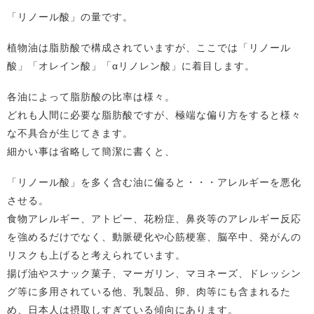
「リノール酸」の量です。
植物油は脂肪酸で構成されていますが、ここでは「リノール
酸」「オレイン酸」「αリノレン酸」に着目します。
各油によって脂肪酸の比率は様々。
どれも人間に必要な脂肪酸ですが、極端な偏り方をすると様々
な不具合が生じてきます。
細かい事は省略して簡潔に書くと、
「リノール酸」を多く含む油に偏ると・・・アレルギーを悪化
させる。
食物アレルギー、アトピー、花粉症、鼻炎等のアレルギー反応
を強めるだけでなく、動脈硬化や心筋梗塞、脳卒中、発がんの
リスクも上げると考えられています。
揚げ油やスナック菓子、マーガリン、マヨネーズ、ドレッシン
グ等に多用されている他、乳製品、卵、肉等にも含まれるた
め、日本人は摂取しすぎている傾向にあります。