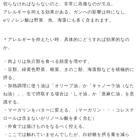
切らなければならないのと、非常に高価なのが欠点。
アレルギーを抑える効果がある。ガンへの影響は特になし。
αリノレン酸は野菜、魚、海藻にも多く含まれます。
＊アレルギーを抑えたい時、具体的にどうすれば効果的なの
か。
・肉よりは魚介類を食べる頻度を増やす。
・豆類、緑黄色野菜、根菜、きのこ類、海藻類などを積極的に
摂る。
・加熱調理に使う油は「オリーブ油」か「キャノーラ油（なた
ね油）」、生で摂取する場合は「しそ油」か「亜麻仁油」を意
識する。
・マーガリンをバターに変える。（マーガリン・・・コレステ
ロールは含まないがリノール酸を多く含む）
・外食では揚げものをなるべく控える。
・ここでは触れていませんでしたが、白砂糖を摂る量を減ら