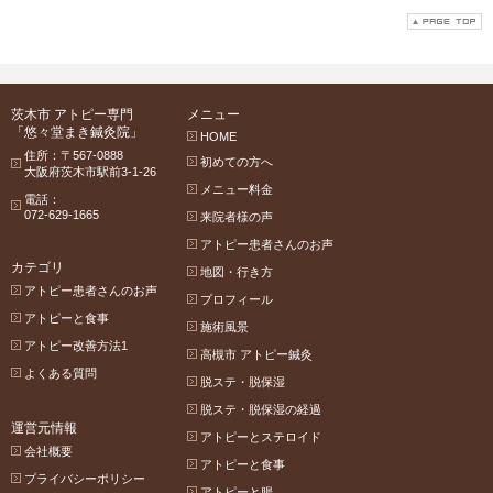
茨木市 アトピー専門
メニュー
「悠々堂まき鍼灸院」
HOME
住所：〒567-0888
初めての方へ
大阪府茨木市駅前3-1-26
メニュー料金
電話：
072-629-1665
来院者様の声
アトピー患者さんのお声
カテゴリ
地図・行き方
アトピー患者さんのお声
プロフィール
アトピーと食事
施術風景
アトピー改善方法1
高槻市 アトピー鍼灸
よくある質問
脱ステ・脱保湿
脱ステ・脱保湿の経過
運営元情報
アトピーとステロイド
会社概要
アトピーと食事
プライバシーポリシー
アトピーと腸