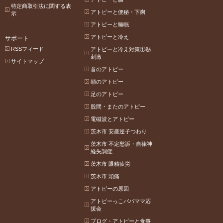
特定商取引法に関する表
アトピーと便秘・下痢
示
アトピーと睡眠
アトピーと冷え
サポート
RSSフィード
アトピーと冷え対策①熱
刺激
サイトマップ
首のアトピー
頭のアトピー
足のアトピー
股間・またのアトピー
電磁波とアトピー
茨木市 安産逆子つわり
茨木市 不定愁訴・自律神
経失調症
茨木市 眼精疲労
茨木市 頭痛
アトピーの原因
アトピーっこパパママ応
援会
ブログ・アトピーと食事