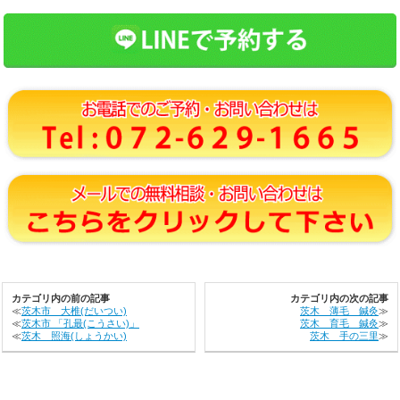
カテゴリ内の前の記事
カテゴリ内の次の記事
≪
茨木市 大椎(だいつい)
茨木 薄毛 鍼灸
≫
≪
茨木市 「孔最(こうさい)」
茨木 育毛 鍼灸
≫
≪
茨木 照海(しょうかい)
茨木 手の三里
≫