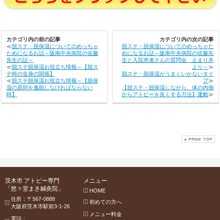
カテゴリ内の前の記事
カテゴリ内の次の記事
≪
脱ステ・脱保湿についてのめっちゃ
脱ステ・脱保湿についてのめっちゃた
ためになるお話～阪南中央病院の佐藤
めになるお話～阪南中央病院の佐藤先
先生の話～
生と入院患者さんの質問会 止まり木
≪
脱ステ脱保湿お役立ち情報～【脱ス
より～
≫
テ時の全身の関係】
脱ステ・脱保湿がうまくいかないタイ
≪
脱ステ脱保湿お役立ち情報～【脱保
プ
≫
湿の原則を逸脱しなければならない
【脱ステ・脱保湿しながら、体の内側
時】
からアトピーを良くする方法】運動
≫
茨木市 アトピー専門
メニュー
「悠々堂まき鍼灸院」
HOME
住所：〒567-0888
初めての方へ
大阪府茨木市駅前3-1-26
メニュー料金
電話：