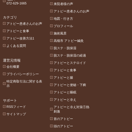
072-629-1665
来院者様の声
アトピー患者さんのお声
カテゴリ
地図・行き方
アトピー患者さんのお声
プロフィール
アトピーと食事
施術風景
アトピー改善方法1
高槻市 アトピー鍼灸
よくある質問
脱ステ・脱保湿
脱ステ・脱保湿の経過
運営元情報
アトピーとステロイド
会社概要
アトピーと食事
プライバシーポリシー
アトピーと腸
特定商取引法に関する表
アトピーと便秘・下痢
示
アトピーと睡眠
アトピーと冷え
サポート
RSSフィード
アトピーと冷え対策①熱
刺激
サイトマップ
首のアトピー
頭のアトピー