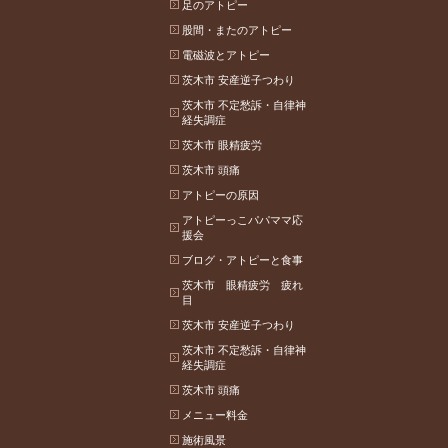
足のアトピー
股間・またのアトピー
電磁波とアトピー
茨木市 安産逆子つわり
茨木市 不定愁訴・自律神
経失調症
茨木市 眼精疲労
茨木市 頭痛
アトピーの原因
アトピーっこパパママ応
援会
ブログ・アトピーと食事
茨木市 眼精疲労 疲れ
目
茨木市 安産逆子つわり
茨木市 不定愁訴・自律神
経失調症
茨木市 頭痛
メニュー料金
施術風景