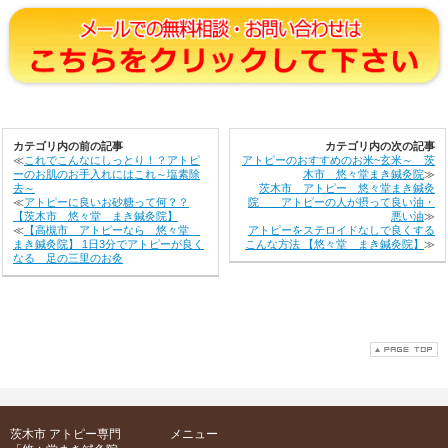
カテゴリ内の前の記事
カテゴリ内の次の記事
≪
これでこんなにしっとり！？アトピ
アトピーのおすすめのお米~玄米～ 茨
ーのお肌のお手入れにはこれ～塩素除
木市 悠々堂まき鍼灸院
≫
去～
茨木市 アトピー 悠々堂まき鍼灸
≪
アトピーに良いお砂糖って何？？
院 アトピーの人が摂って良い油・
【茨木市 悠々堂 まき鍼灸院】
悪い油
≫
≪
【高槻市 アトピーなら 悠々堂
アトピーをステロイドなしで良くする
まき鍼灸院】 1日3分でアトピーが良く
こんな方法 【悠々堂 まき鍼灸院】
≫
なる 足の三里のお灸
茨木市 アトピー専門
メニュー