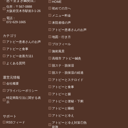
「悠々堂まき鍼灸院」
HOME
住所：〒567-0888
初めての方へ
大阪府茨木市駅前3-1-26
メニュー料金
電話：
072-629-1665
来院者様の声
アトピー患者さんのお声
カテゴリ
地図・行き方
アトピー患者さんのお声
プロフィール
アトピーと食事
施術風景
アトピー改善方法1
高槻市 アトピー鍼灸
よくある質問
脱ステ・脱保湿
脱ステ・脱保湿の経過
運営元情報
アトピーとステロイド
会社概要
アトピーと食事
プライバシーポリシー
アトピーと腸
特定商取引法に関する表
アトピーと便秘・下痢
示
アトピーと睡眠
アトピーと冷え
サポート
RSSフィード
アトピーと冷え対策①熱
刺激