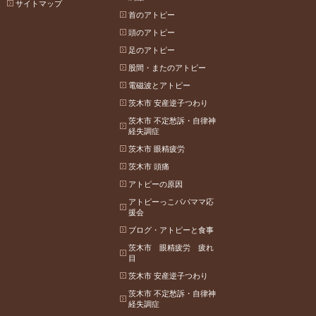
サイトマップ
首のアトピー
頭のアトピー
足のアトピー
股間・またのアトピー
電磁波とアトピー
茨木市 安産逆子つわり
茨木市 不定愁訴・自律神
経失調症
茨木市 眼精疲労
茨木市 頭痛
アトピーの原因
アトピーっこパパママ応
援会
ブログ・アトピーと食事
茨木市 眼精疲労 疲れ
目
茨木市 安産逆子つわり
茨木市 不定愁訴・自律神
経失調症