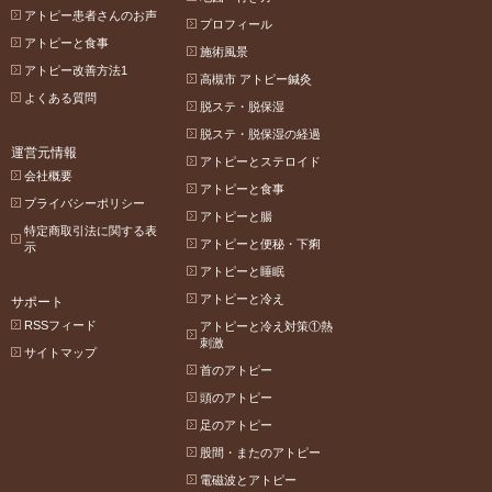
アトピー患者さんのお声
プロフィール
アトピーと食事
施術風景
アトピー改善方法1
高槻市 アトピー鍼灸
よくある質問
脱ステ・脱保湿
脱ステ・脱保湿の経過
運営元情報
アトピーとステロイド
会社概要
アトピーと食事
プライバシーポリシー
アトピーと腸
特定商取引法に関する表
アトピーと便秘・下痢
示
アトピーと睡眠
アトピーと冷え
サポート
RSSフィード
アトピーと冷え対策①熱
刺激
サイトマップ
首のアトピー
頭のアトピー
足のアトピー
股間・またのアトピー
電磁波とアトピー