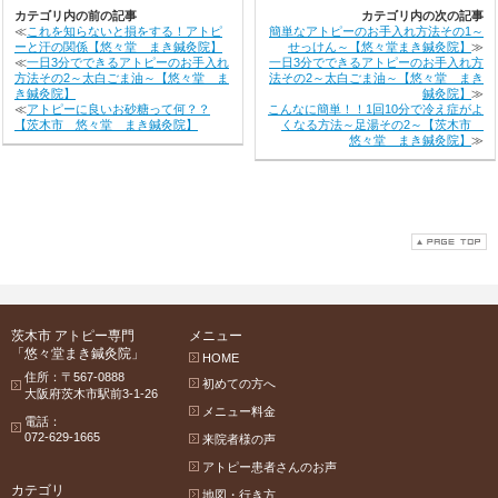
カテゴリ内の前の記事
カテゴリ内の次の記事
≪
これを知らないと損をする！アトピ
簡単なアトピーのお手入れ方法その1～
ーと汗の関係【悠々堂 まき鍼灸院】
せっけん～【悠々堂まき鍼灸院】
≫
≪
一日3分でできるアトピーのお手入れ
一日3分でできるアトピーのお手入れ方
方法その2～太白ごま油～【悠々堂 ま
法その2～太白ごま油～【悠々堂 まき
き鍼灸院】
鍼灸院】
≫
≪
アトピーに良いお砂糖って何？？
こんなに簡単！！1回10分で冷え症がよ
【茨木市 悠々堂 まき鍼灸院】
くなる方法～足湯その2～【茨木市
悠々堂 まき鍼灸院】
≫
茨木市 アトピー専門
メニュー
「悠々堂まき鍼灸院」
HOME
住所：〒567-0888
初めての方へ
大阪府茨木市駅前3-1-26
メニュー料金
電話：
072-629-1665
来院者様の声
アトピー患者さんのお声
カテゴリ
地図・行き方