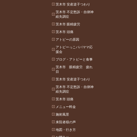
茨木市 安産逆子つわり
茨木市 不定愁訴・自律神
経失調症
茨木市 眼精疲労
茨木市 頭痛
アトピーの原因
アトピーっこパパママ応
援会
ブログ・アトピーと食事
茨木市 眼精疲労 疲れ
目
茨木市 安産逆子つわり
茨木市 不定愁訴・自律神
経失調症
茨木市 頭痛
メニュー料金
施術風景
来院者様の声
地図・行き方