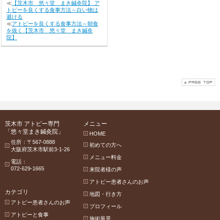
≪
【茨木市 悠々堂 まき鍼灸院】 ア
トピーを良くする食事方法～白い物は
避ける
≪
アトピーを良くする食事方法～朝食
を抜く【茨木市 悠々堂 まき鍼灸
院】
茨木市 アトピー専門
メニュー
「悠々堂まき鍼灸院」
HOME
住所：〒567-0888
初めての方へ
大阪府茨木市駅前3-1-26
メニュー料金
電話：
072-629-1665
来院者様の声
アトピー患者さんのお声
カテゴリ
地図・行き方
アトピー患者さんのお声
プロフィール
アトピーと食事
施術風景