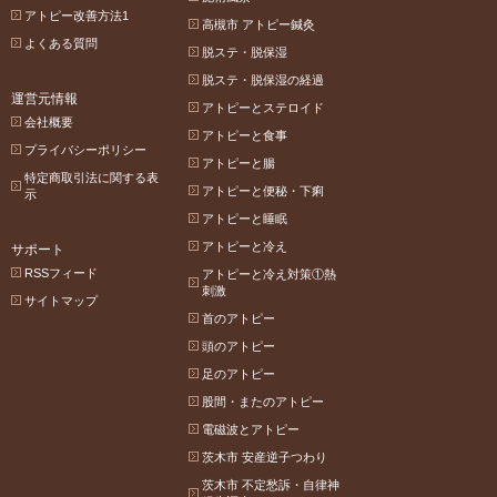
アトピー改善方法1
高槻市 アトピー鍼灸
よくある質問
脱ステ・脱保湿
脱ステ・脱保湿の経過
運営元情報
アトピーとステロイド
会社概要
アトピーと食事
プライバシーポリシー
アトピーと腸
特定商取引法に関する表
アトピーと便秘・下痢
示
アトピーと睡眠
アトピーと冷え
サポート
RSSフィード
アトピーと冷え対策①熱
刺激
サイトマップ
首のアトピー
頭のアトピー
足のアトピー
股間・またのアトピー
電磁波とアトピー
茨木市 安産逆子つわり
茨木市 不定愁訴・自律神