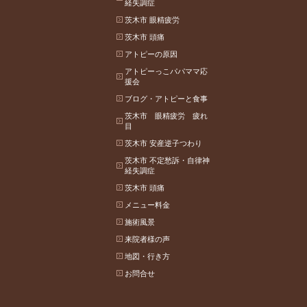
経失調症
茨木市 眼精疲労
茨木市 頭痛
アトピーの原因
アトピーっこパパママ応
援会
ブログ・アトピーと食事
茨木市 眼精疲労 疲れ
目
茨木市 安産逆子つわり
茨木市 不定愁訴・自律神
経失調症
茨木市 頭痛
メニュー料金
施術風景
来院者様の声
地図・行き方
お問合せ