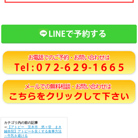
カテゴリ内の前の記事
≪
【アトピー 茨木市 悠々堂 まき
鍼灸院】アトピーを良くする食事方法
～牛乳を避ける