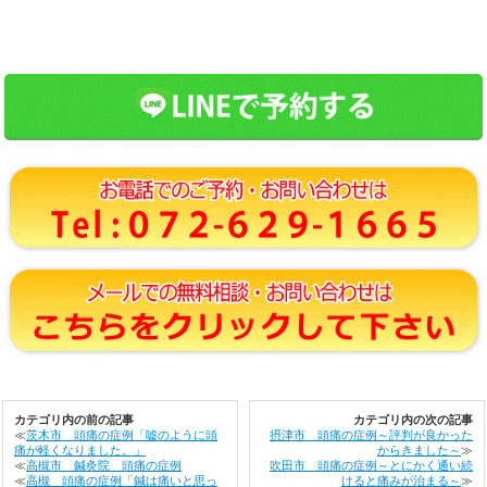
カテゴリ内の前の記事
カテゴリ内の次の記事
≪
茨木市 頭痛の症例「嘘のように頭
摂津市 頭痛の症例～評判が良かった
痛が軽くなりました。」
からきました～
≫
≪
高槻市 鍼灸院 頭痛の症例
吹田市 頭痛の症例～とにかく通い続
≪
高槻 頭痛の症例「鍼は痛いと思っ
けると痛みが治まる～
≫