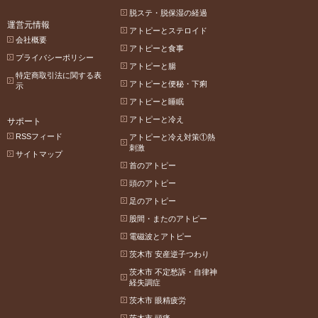
脱ステ・脱保湿の経過
運営元情報
アトピーとステロイド
会社概要
アトピーと食事
プライバシーポリシー
アトピーと腸
特定商取引法に関する表
アトピーと便秘・下痢
示
アトピーと睡眠
アトピーと冷え
サポート
RSSフィード
アトピーと冷え対策①熱
刺激
サイトマップ
首のアトピー
頭のアトピー
足のアトピー
股間・またのアトピー
電磁波とアトピー
茨木市 安産逆子つわり
茨木市 不定愁訴・自律神
経失調症
茨木市 眼精疲労