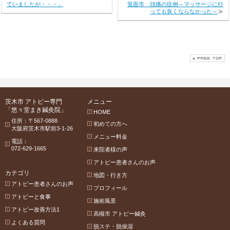
ていましたが・・・」
箕面市 頭痛の症例～マッサージに行
っても良くならなかった～
≫
茨木市 アトピー専門
メニュー
「悠々堂まき鍼灸院」
HOME
住所：〒567-0888
初めての方へ
大阪府茨木市駅前3-1-26
メニュー料金
電話：
072-629-1665
来院者様の声
アトピー患者さんのお声
カテゴリ
地図・行き方
アトピー患者さんのお声
プロフィール
アトピーと食事
施術風景
アトピー改善方法1
高槻市 アトピー鍼灸
よくある質問
脱ステ・脱保湿