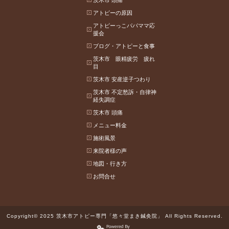
茨木市 頭痛
アトピーの原因
アトピーっこパパママ応
援会
ブログ・アトピーと食事
茨木市 眼精疲労 疲れ
目
茨木市 安産逆子つわり
茨木市 不定愁訴・自律神
経失調症
茨木市 頭痛
メニュー料金
施術風景
来院者様の声
地図・行き方
お問合せ
Copyright© 2025 茨木市アトピー専門「悠々堂まき鍼灸院」 All Rights Reserved.