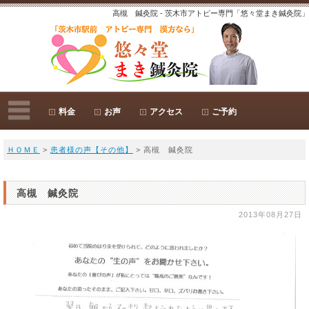
高槻 鍼灸院 - 茨木市アトピー専門「悠々堂まき鍼灸院」
料金
お声
アクセス
ご予約
ＨＯＭＥ
>
患者様の声【その他】
> 高槻 鍼灸院
高槻 鍼灸院
2013年08月27日