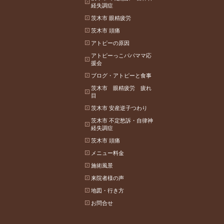
経失調症
茨木市 眼精疲労
茨木市 頭痛
アトピーの原因
アトピーっこパパママ応
援会
ブログ・アトピーと食事
茨木市 眼精疲労 疲れ
目
茨木市 安産逆子つわり
茨木市 不定愁訴・自律神
経失調症
茨木市 頭痛
メニュー料金
施術風景
来院者様の声
地図・行き方
お問合せ