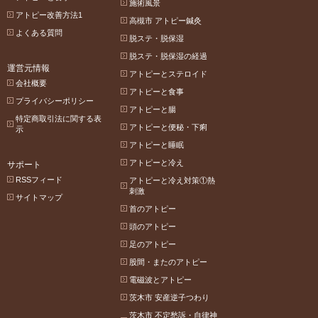
施術風景
アトピー改善方法1
高槻市 アトピー鍼灸
よくある質問
脱ステ・脱保湿
脱ステ・脱保湿の経過
運営元情報
アトピーとステロイド
会社概要
アトピーと食事
プライバシーポリシー
アトピーと腸
特定商取引法に関する表
アトピーと便秘・下痢
示
アトピーと睡眠
アトピーと冷え
サポート
RSSフィード
アトピーと冷え対策①熱
刺激
サイトマップ
首のアトピー
頭のアトピー
足のアトピー
股間・またのアトピー
電磁波とアトピー
茨木市 安産逆子つわり
茨木市 不定愁訴・自律神