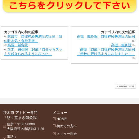
カテゴリ内の前の記事
カテゴリ内の次の記事
≪
吹田市 自律神経失調症の症例「朝
高槻 鍼灸院 自律神経失調症の症例
の吐き気・食欲不振」
≫
≪
高槻 鍼灸院
高槻 鍼灸院
≫
≪
茨木 鍼灸院 14歳「自分からスッ
高槻 13歳・自律神経失調症の症例
キリ起きられるようになった」
「学校に行けるようになりました！」
≫
茨木市 アトピー専門
メニュー
「悠々堂まき鍼灸院」
HOME
住所：〒567-0888
初めての方へ
大阪府茨木市駅前3-1-26
メニュー料金
電話：