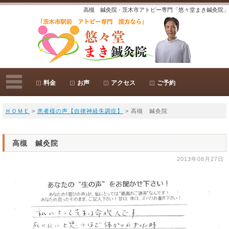
高槻 鍼灸院 - 茨木市アトピー専門「悠々堂まき鍼灸院」
料金
お声
アクセス
ご予約
ＨＯＭＥ
>
患者様の声【自律神経失調症】
> 高槻 鍼灸院
高槻 鍼灸院
2013年08月27日