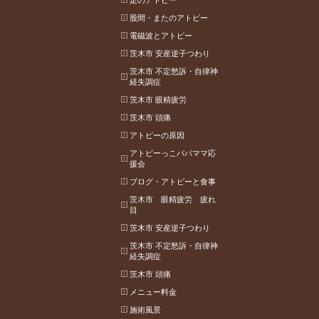
足のアトピー
股間・またのアトピー
電磁波とアトピー
茨木市 安産逆子つわり
茨木市 不定愁訴・自律神
経失調症
茨木市 眼精疲労
茨木市 頭痛
アトピーの原因
アトピーっこパパママ応
援会
ブログ・アトピーと食事
茨木市 眼精疲労 疲れ
目
茨木市 安産逆子つわり
茨木市 不定愁訴・自律神
経失調症
茨木市 頭痛
メニュー料金
施術風景