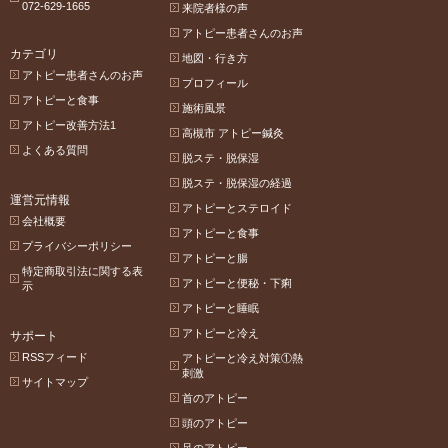
072-629-1665
来院者様の声
アトピー患者さんのお声
カテゴリ
地図・行き方
アトピー患者さんのお声
プロフィール
アトピーと食事
施術風景
アトピー改善方法1
高槻市 アトピー鍼灸
よくある質問
脱ステ・脱保湿
脱ステ・脱保湿の経過
運営元情報
アトピーとステロイド
会社概要
アトピーと食事
プライバシーポリシー
アトピーと腸
特定商取引法に関する表
アトピーと便秘・下痢
示
アトピーと睡眠
アトピーと冷え
サポート
RSSフィード
アトピーと冷え対策①熱
刺激
サイトマップ
首のアトピー
頭のアトピー