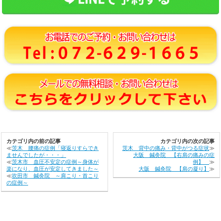
カテゴリ内の前の記事
カテゴリ内の次の記事
≪
茨木 腰痛の症例「寝返りすらでき
茨木 背中の痛み・背中がつる症状
≫
ませんでしたが・・・」
大阪 鍼灸院 【右肩の痛みの症
≪
茨木市 血圧不安定の症例～身体が
例】
≫
楽になり、血圧が安定してきました～
大阪 鍼灸院 【肩の凝り】
≫
≪
吹田市 鍼灸院 ～肩こり・首こり
の症例～