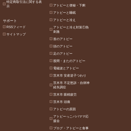
特定商取引法に関する表
アトピーと便秘・下痢
示
アトピーと睡眠
アトピーと冷え
サポート
RSSフィード
アトピーと冷え対策①熱
刺激
サイトマップ
首のアトピー
頭のアトピー
足のアトピー
股間・またのアトピー
電磁波とアトピー
茨木市 安産逆子つわり
茨木市 不定愁訴・自律神
経失調症
茨木市 眼精疲労
茨木市 頭痛
アトピーの原因
アトピーっこパパママ応
援会
ブログ・アトピーと食事