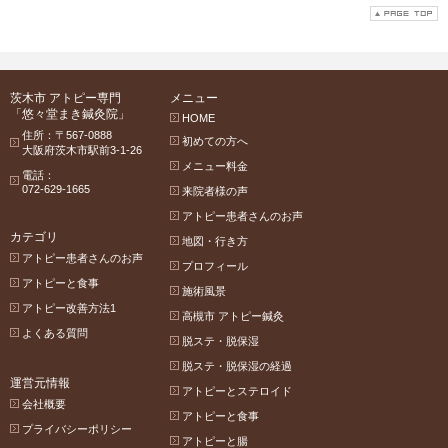
茨木市 アトピー専門
メニュー
「悠々堂まき鍼灸院」
HOME
住所：〒567-0888
初めての方へ
大阪府茨木市駅前3-1-26
メニュー料金
電話：
072-629-1665
来院者様の声
アトピー患者さんのお声
カテゴリ
地図・行き方
アトピー患者さんのお声
プロフィール
アトピーと食事
施術風景
アトピー改善方法1
高槻市 アトピー鍼灸
よくある質問
脱ステ・脱保湿
脱ステ・脱保湿の経過
運営元情報
アトピーとステロイド
会社概要
アトピーと食事
プライバシーポリシー
アトピーと腸