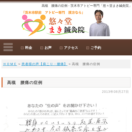
高槻 腰痛の症例 - 茨木市アトピー専門「悠々堂まき鍼灸院」
料金
お声
アクセス
ご予約
ＨＯＭＥ
>
患者様の声【肩こり・腰痛】
> 高槻 腰痛の症例
高槻 腰痛の症例
2013年08月27日