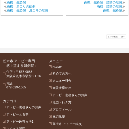
≪
高槻 鍼灸院
高槻 鍼灸院 腰痛の症例
≫
≪
高槻 肩こりの症例
高槻 腰痛の症例
≫
≪
高槻 鍼灸院 肩こりの症例
高槻 鍼灸院
≫
茨木市 アトピー専門
メニュー
「悠々堂まき鍼灸院」
HOME
住所：〒567-0888
初めての方へ
大阪府茨木市駅前3-1-26
メニュー料金
電話：
072-629-1665
来院者様の声
アトピー患者さんのお声
カテゴリ
地図・行き方
アトピー患者さんのお声
プロフィール
アトピーと食事
施術風景
アトピー改善方法1
高槻市 アトピー鍼灸
よくある質問