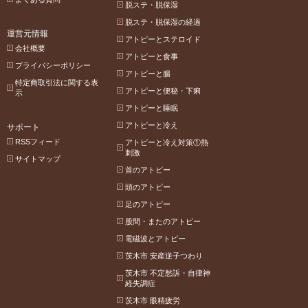
脱ステ・脱保湿
脱ステ・脱保湿の経過
運営元情報
アトピーとステロイド
会社概要
アトピーと食事
プライバシーポリシー
アトピーと腸
特定商取引法に関する表
アトピーと便秘・下痢
示
アトピーと睡眠
アトピーと冷え
サポート
RSSフィード
アトピーと冷え対策①熱
刺激
サイトマップ
首のアトピー
頭のアトピー
足のアトピー
股間・またのアトピー
電磁波とアトピー
茨木市 安産逆子つわり
茨木市 不定愁訴・自律神
経失調症
茨木市 眼精疲労