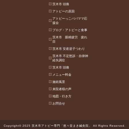
茨木市 頭痛
アトピーの原因
アトピーっこパパママ応
援会
ブログ・アトピーと食事
茨木市 眼精疲労 疲れ
目
茨木市 安産逆子つわり
茨木市 不定愁訴・自律神
経失調症
茨木市 頭痛
メニュー料金
施術風景
来院者様の声
地図・行き方
お問合せ
Copyright© 2025 茨木市アトピー専門「悠々堂まき鍼灸院」 All Rights Reserved.