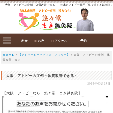
大阪 アトピーの症例～体質改善できる～ - 茨木市アトピー専門「悠々堂まき鍼灸院」
料金
お声
アクセス
ご予約
ＨＯＭＥ
>
【アトピーお声とビフォ―アフター】
> 大阪 アトピーの症例～体
質改善できる～
大阪 アトピーの症例～体質改善できる～
2015年03月17日
【大阪 アトピーなら 悠々堂 まき鍼灸院】