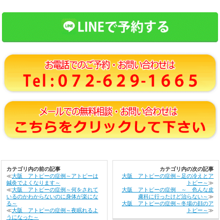
カテゴリ内の前の記事
カテゴリ内の次の記事
≪
大阪 アトピーの症例～アトピーは
大阪 アトピーの症例～足の冷えとア
鍼灸でよくなります～
トピー～
≫
≪
大阪 アトピーの症例～何をされて
大阪 アトピーの症例 ～ 色んな皮
いるのかわからないのに身体が楽にな
膚科に行ったけど治らない～
≫
る～
大阪 アトピーの症例～冬場の顔のア
≪
大阪 アトピーの症例～夜眠れるよ
トピー～
≫
うになった～