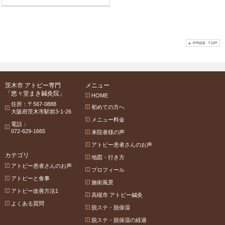
茨木市 アトピー専門
メニュー
「悠々堂まき鍼灸院」
HOME
住所：〒567-0888
初めての方へ
大阪府茨木市駅前3-1-26
メニュー料金
電話：
072-629-1665
来院者様の声
アトピー患者さんのお声
カテゴリ
地図・行き方
アトピー患者さんのお声
プロフィール
アトピーと食事
施術風景
アトピー改善方法1
高槻市 アトピー鍼灸
よくある質問
脱ステ・脱保湿
脱ステ・脱保湿の経過