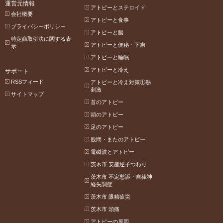
運営元情報
アトピーとステロイド
会社概要
アトピーと食事
プライバシーポリシー
アトピーと腸
特定商取引法に関する表
アトピーと便秘・下痢
示
アトピーと睡眠
アトピーと冷え
サポート
RSSフィード
アトピーと冷え対策①熱
刺激
サイトマップ
首のアトピー
頭のアトピー
足のアトピー
股間・またのアトピー
電磁波とアトピー
茨木市 安産逆子つわり
茨木市 不定愁訴・自律神
経失調症
茨木市 眼精疲労
茨木市 頭痛
アトピーの原因