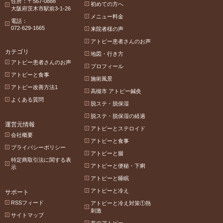
住所：〒567-0888
初めての方へ
大阪府茨木市駅前3-1-26
メニュー料金
電話：
072-629-1665
来院者様の声
アトピー患者さんのお声
カテゴリ
地図・行き方
アトピー患者さんのお声
プロフィール
アトピーと食事
施術風景
アトピー改善方法1
高槻市 アトピー鍼灸
よくある質問
脱ステ・脱保湿
脱ステ・脱保湿の経過
運営元情報
アトピーとステロイド
会社概要
アトピーと食事
プライバシーポリシー
アトピーと腸
特定商取引法に関する表
アトピーと便秘・下痢
示
アトピーと睡眠
アトピーと冷え
サポート
RSSフィード
アトピーと冷え対策①熱
刺激
サイトマップ