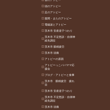
首のアトピー
頭のアトピー
足のアトピー
股間・またのアトピー
電磁波とアトピー
茨木市 安産逆子つわり
茨木市 不定愁訴・自律神
経失調症
茨木市 眼精疲労
茨木市 頭痛
アトピーの原因
アトピーっこパパママ応
援会
ブログ・アトピーと食事
茨木市 眼精疲労 疲れ
目
茨木市 安産逆子つわり
茨木市 不定愁訴・自律神
経失調症
茨木市 頭痛