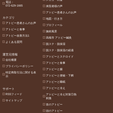
電話：
072-629-1665
来院者様の声
アトピー患者さんのお声
カテゴリ
地図・行き方
アトピー患者さんのお声
プロフィール
アトピーと食事
施術風景
アトピー改善方法1
高槻市 アトピー鍼灸
よくある質問
脱ステ・脱保湿
脱ステ・脱保湿の経過
運営元情報
アトピーとステロイド
会社概要
アトピーと食事
プライバシーポリシー
アトピーと腸
特定商取引法に関する表
アトピーと便秘・下痢
示
アトピーと睡眠
アトピーと冷え
サポート
RSSフィード
アトピーと冷え対策①熱
刺激
サイトマップ
首のアトピー
頭のアトピー