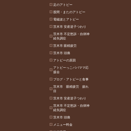
足のアトピー
股間・またのアトピー
電磁波とアトピー
茨木市 安産逆子つわり
茨木市 不定愁訴・自律神
経失調症
茨木市 眼精疲労
茨木市 頭痛
アトピーの原因
アトピーっこパパママ応
援会
ブログ・アトピーと食事
茨木市 眼精疲労 疲れ
目
茨木市 安産逆子つわり
茨木市 不定愁訴・自律神
経失調症
茨木市 頭痛
メニュー料金