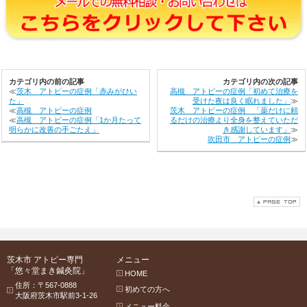
カテゴリ内の前の記事
カテゴリ内の次の記事
≪
茨木 アトピーの症例「赤みがひい
高槻 アトピーの症例「初めて治療を
た」
受けた夜は良く眠れました」
≫
≪
高槻 アトピーの症例
茨木 アトピーの症例 「薬だけに頼
≪
高槻 アトピーの症例「1か月たって
るだけの治療より全身を整えていただ
明らかに改善の手ごたえ」
き感謝しています」
≫
吹田市 アトピーの症例
≫
茨木市 アトピー専門
メニュー
「悠々堂まき鍼灸院」
HOME
住所：〒567-0888
初めての方へ
大阪府茨木市駅前3-1-26
メニュー料金