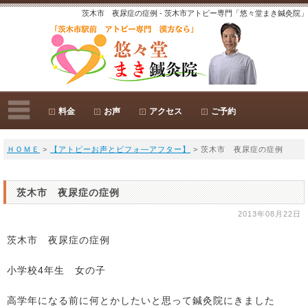
茨木市 夜尿症の症例 - 茨木市アトピー専門「悠々堂まき鍼灸院」
料金
お声
アクセス
ご予約
ＨＯＭＥ
>
【アトピーお声とビフォ―アフター】
> 茨木市 夜尿症の症例
茨木市 夜尿症の症例
2013年08月22日
茨木市 夜尿症の症例
小学校4年生 女の子
高学年になる前に何とかしたいと思って鍼灸院にきました