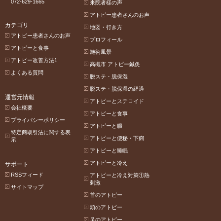
072-629-1665
来院者様の声
アトピー患者さんのお声
カテゴリ
地図・行き方
アトピー患者さんのお声
プロフィール
アトピーと食事
施術風景
アトピー改善方法1
高槻市 アトピー鍼灸
よくある質問
脱ステ・脱保湿
脱ステ・脱保湿の経過
運営元情報
アトピーとステロイド
会社概要
アトピーと食事
プライバシーポリシー
アトピーと腸
特定商取引法に関する表
アトピーと便秘・下痢
示
アトピーと睡眠
アトピーと冷え
サポート
RSSフィード
アトピーと冷え対策①熱
刺激
サイトマップ
首のアトピー
頭のアトピー
足のアトピー