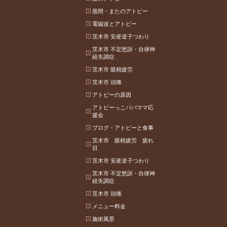
股間・またのアトピー
電磁波とアトピー
茨木市 安産逆子つわり
茨木市 不定愁訴・自律神
経失調症
茨木市 眼精疲労
茨木市 頭痛
アトピーの原因
アトピーっこパパママ応
援会
ブログ・アトピーと食事
茨木市 眼精疲労 疲れ
目
茨木市 安産逆子つわり
茨木市 不定愁訴・自律神
経失調症
茨木市 頭痛
メニュー料金
施術風景