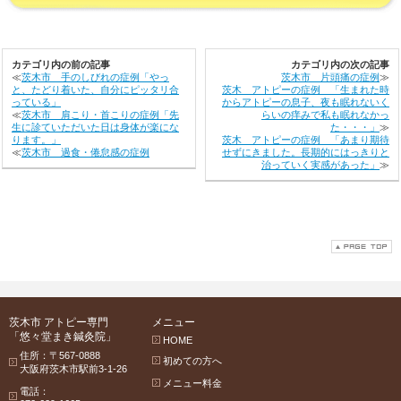
カテゴリ内の前の記事
カテゴリ内の次の記事
≪
茨木市 手のしびれの症例「やっ
茨木市 片頭痛の症例
≫
と、たどり着いた、自分にピッタリ合
茨木 アトピーの症例 「生まれた時
っている」
からアトピーの息子、夜も眠れないく
≪
茨木市 肩こり・首こりの症例「先
らいの痒みで私も眠れなかっ
生に診ていただいた日は身体が楽にな
た・・・」
≫
ります。」
茨木 アトピーの症例 「あまり期待
≪
茨木市 過食・倦怠感の症例
せずにきました。長期的にはっきりと
治っていく実感があった」
≫
茨木市 アトピー専門
メニュー
「悠々堂まき鍼灸院」
HOME
住所：〒567-0888
初めての方へ
大阪府茨木市駅前3-1-26
メニュー料金
電話：