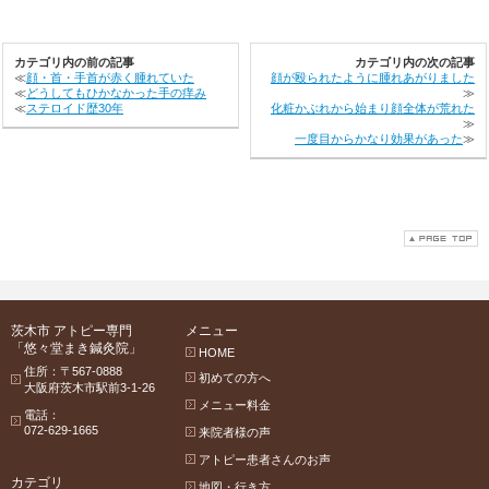
カテゴリ内の前の記事
カテゴリ内の次の記事
≪
顔・首・手首が赤く腫れていた
顔が殴られたように腫れあがりました
≪
どうしてもひかなかった手の痒み
≫
≪
ステロイド歴30年
化粧かぶれから始まり顔全体が荒れた
≫
一度目からかなり効果があった
≫
茨木市 アトピー専門
メニュー
「悠々堂まき鍼灸院」
HOME
住所：〒567-0888
初めての方へ
大阪府茨木市駅前3-1-26
メニュー料金
電話：
072-629-1665
来院者様の声
アトピー患者さんのお声
カテゴリ
地図・行き方