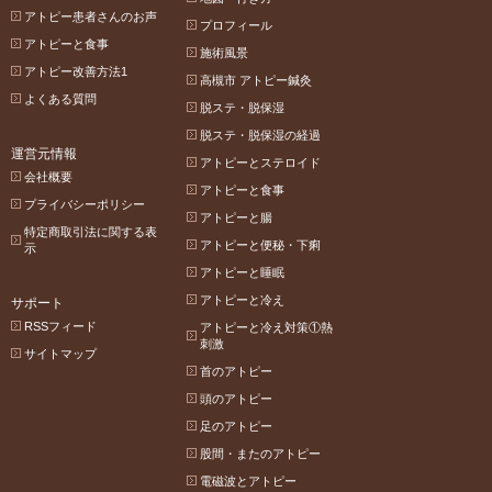
アトピー患者さんのお声
プロフィール
アトピーと食事
施術風景
アトピー改善方法1
高槻市 アトピー鍼灸
よくある質問
脱ステ・脱保湿
脱ステ・脱保湿の経過
運営元情報
アトピーとステロイド
会社概要
アトピーと食事
プライバシーポリシー
アトピーと腸
特定商取引法に関する表
アトピーと便秘・下痢
示
アトピーと睡眠
アトピーと冷え
サポート
RSSフィード
アトピーと冷え対策①熱
刺激
サイトマップ
首のアトピー
頭のアトピー
足のアトピー
股間・またのアトピー
電磁波とアトピー