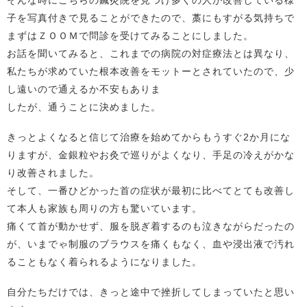
そんな時にこちらの鍼灸院を見つけ多くの人が改善している様
子を写真付きで見ることができたので、藁にもすがる気持ちで
まずはＺＯＯＭで問診を受けてみることにしました。
お話を聞いてみると、これまでの病院の対症療法とは異なり、
私たちが求めていた根本改善をモットーとされていたので、少
し遠いので通えるか不安もありま
したが、通うことに決めました。
きっとよくなると信じて治療を始めてからもうすぐ2か月にな
りますが、金銀粒やお灸で巡りがよくなり、手足の冷えがかな
り改善されました。
そして、一番ひどかった首の症状が最初に比べてとても改善し
て本人も家族も周りの方も驚いています。
痛くて首が動かせず、服を脱ぎ着するのも泣きながらだったの
が、いまでゃ制服のブラウスを痛くもなく、血や浸出液で汚れ
ることもなく着られるようになりました。
自分たちだけでは、きっと途中で挫折してしまっていたと思い