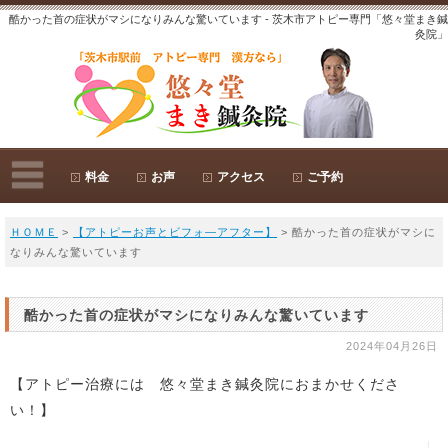
酷かった首の症状がマシになりみんな驚いています - 茨木市アトピー専門「悠々堂まき鍼
灸院」
料金
お声
アクセス
ご予約
ＨＯＭＥ
>
【アトピーお声とビフォ―アフター】
> 酷かった首の症状がマシに
なりみんな驚いています
酷かった首の症状がマシになりみんな驚いています
2024年04月26日
【アトピー治療には 悠々堂まき鍼灸院におまかせくださ
い！】