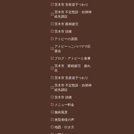
茨木市 安産逆子つわり
茨木市 不定愁訴・自律神
経失調症
茨木市 眼精疲労
茨木市 頭痛
アトピーの原因
アトピーっこパパママ応
援会
ブログ・アトピーと食事
茨木市 眼精疲労 疲れ
目
茨木市 安産逆子つわり
茨木市 不定愁訴・自律神
経失調症
茨木市 頭痛
メニュー料金
施術風景
来院者様の声
地図・行き方