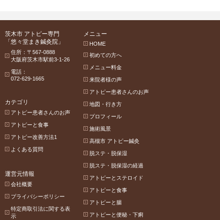
茨木市 アトピー専門
メニュー
「悠々堂まき鍼灸院」
HOME
住所：〒567-0888
初めての方へ
大阪府茨木市駅前3-1-26
メニュー料金
電話：
072-629-1665
来院者様の声
アトピー患者さんのお声
カテゴリ
地図・行き方
アトピー患者さんのお声
プロフィール
アトピーと食事
施術風景
アトピー改善方法1
高槻市 アトピー鍼灸
よくある質問
脱ステ・脱保湿
脱ステ・脱保湿の経過
運営元情報
アトピーとステロイド
会社概要
アトピーと食事
プライバシーポリシー
アトピーと腸
特定商取引法に関する表
アトピーと便秘・下痢
示