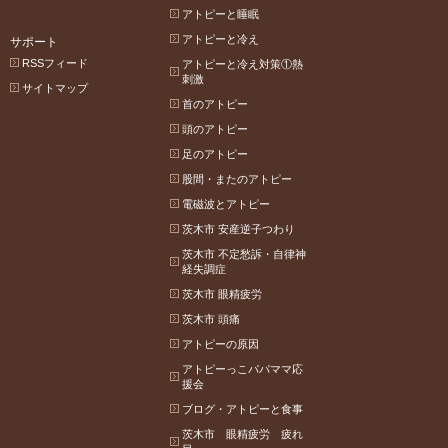
アトピーと睡眠
アトピーと冷え
サポート
RSSフィード
アトピーと冷え対策①熱
刺激
サイトマップ
首のアトピー
頭のアトピー
足のアトピー
股間・またのアトピー
電磁波とアトピー
茨木市 安産逆子つわり
茨木市 不定愁訴・自律神
経失調症
茨木市 眼精疲労
茨木市 頭痛
アトピーの原因
アトピーっこパパママ応
援会
ブログ・アトピーと食事
茨木市 眼精疲労 疲れ