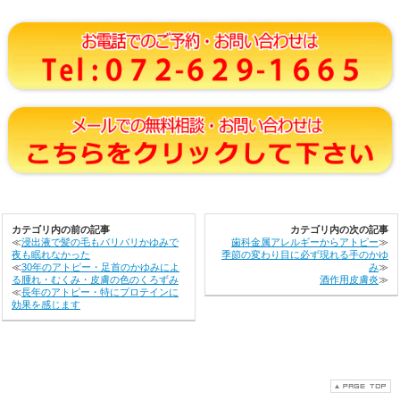
カテゴリ内の前の記事
カテゴリ内の次の記事
≪
浸出液で髪の毛もバリバリかゆみで
歯科金属アレルギーからアトピー
≫
夜も眠れなかった
季節の変わり目に必ず現れる手のかゆ
≪
30年のアトピー・足首のかゆみによ
み
≫
る腫れ・むくみ・皮膚の色のくろずみ
酒作用皮膚炎
≫
≪
長年のアトピー・特にプロテインに
効果を感じます