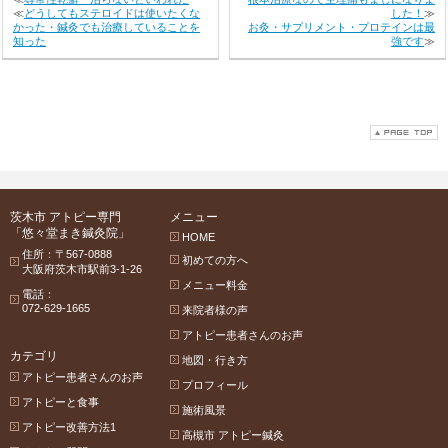
≪
どうしてもステロイドは使いたくな
した！
≫
かった・鍼灸でも治療していることを
お灸・サプリメント・プロテインは最
知った
強です
≫
茨木市 アトピー専門
メニュー
「悠々堂まき鍼灸院」
HOME
住所：〒567-0888
初めての方へ
大阪府茨木市駅前3-1-26
メニュー料金
電話：
072-629-1665
来院者様の声
アトピー患者さんのお声
カテゴリ
地図・行き方
アトピー患者さんのお声
プロフィール
アトピーと食事
施術風景
アトピー改善方法1
高槻市 アトピー鍼灸