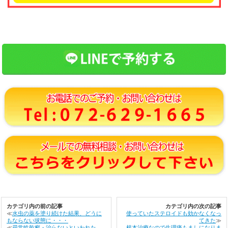
カテゴリ内の前の記事
カテゴリ内の次の記事
≪
水虫の薬を塗り続けた結果、どうに
使っていたステロイドも効かなくなっ
もならない状態に・・・
てきた
≫
≪
尋常性乾癬・治らないといわれた
根本治療なので生理痛もましになりま