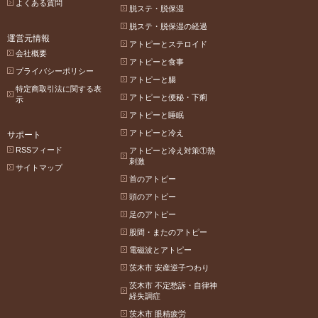
よくある質問
脱ステ・脱保湿
脱ステ・脱保湿の経過
運営元情報
アトピーとステロイド
会社概要
アトピーと食事
プライバシーポリシー
アトピーと腸
特定商取引法に関する表
アトピーと便秘・下痢
示
アトピーと睡眠
アトピーと冷え
サポート
RSSフィード
アトピーと冷え対策①熱
刺激
サイトマップ
首のアトピー
頭のアトピー
足のアトピー
股間・またのアトピー
電磁波とアトピー
茨木市 安産逆子つわり
茨木市 不定愁訴・自律神
経失調症
茨木市 眼精疲労