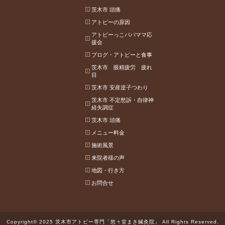
茨木市 頭痛
アトピーの原因
アトピーっこパパママ応
援会
ブログ・アトピーと食事
茨木市 眼精疲労 疲れ
目
茨木市 安産逆子つわり
茨木市 不定愁訴・自律神
経失調症
茨木市 頭痛
メニュー料金
施術風景
来院者様の声
地図・行き方
お問合せ
Copyright© 2025 茨木市アトピー専門「悠々堂まき鍼灸院」 All Rights Reserved.