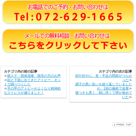
カテゴリ内の前の記事
カテゴリ内の次の記事
≪
脱ステ・脱保湿後 脱毛の方のお声
顔や目やに、首・手足の関節がつらか
≪
顔と下肢に出てきたアトピー、ネッ
った
≫
トで調べつくした
調子の悪い良いを繰り返していました
≪
手の甲のアトピーがよくなり精神的
が、1回の施術で改善
≫
なストレスが減りました！
寝つきも悪く、朝に痒くて間が覚めて
いた
≫