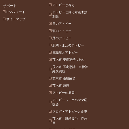
アトピーと冷え
サポート
RSSフィード
アトピーと冷え対策①熱
刺激
サイトマップ
首のアトピー
頭のアトピー
足のアトピー
股間・またのアトピー
電磁波とアトピー
茨木市 安産逆子つわり
茨木市 不定愁訴・自律神
経失調症
茨木市 眼精疲労
茨木市 頭痛
アトピーの原因
アトピーっこパパママ応
援会
ブログ・アトピーと食事
茨木市 眼精疲労 疲れ
目