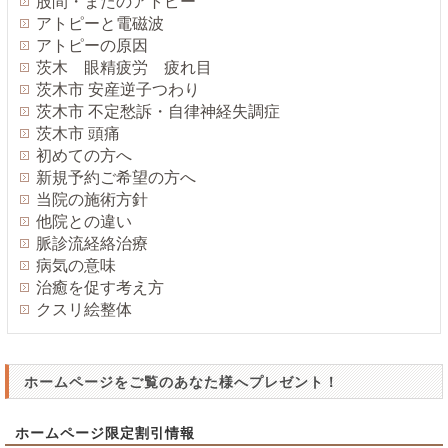
股間・またのアトピー
アトピーと電磁波
アトピーの原因
茨木 眼精疲労 疲れ目
茨木市 安産逆子つわり
茨木市 不定愁訴・自律神経失調症
茨木市 頭痛
初めての方へ
新規予約ご希望の方へ
当院の施術方針
他院との違い
脈診流経絡治療
病気の意味
治癒を促す考え方
クスリ絵整体
ホームページをご覧のあなた様へプレゼント！
ホームページ限定割引情報