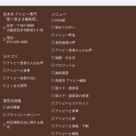
茨木市 アトピー専門
メニュー
「悠々堂まき鍼灸院」
HOME
住所：〒567-0888
初めての方へ
大阪府茨木市駅前3-1-26
メニュー料金
電話：
072-629-1665
来院者様の声
アトピー患者さんのお声
カテゴリ
地図・行き方
アトピー患者さんのお声
プロフィール
アトピーと食事
施術風景
アトピー改善方法1
高槻市 アトピー鍼灸
よくある質問
脱ステ・脱保湿
脱ステ・脱保湿の経過
運営元情報
アトピーとステロイド
会社概要
アトピーと食事
プライバシーポリシー
アトピーと腸
特定商取引法に関する表
アトピーと便秘・下痢
示
アトピーと睡眠