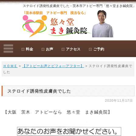
ステロイド誘発性皮膚炎でした - 茨木市アトピー専門「悠々堂まき鍼灸院」
料金
お声
アクセス
ご予約
ＨＯＭＥ
>
【アトピーお声とビフォ―アフター】
> ステロイド誘発性皮膚炎で
した
ステロイド誘発性皮膚炎でした
2020年11月17日
【大阪 茨木 アトピーなら 悠々堂 まき鍼灸院】