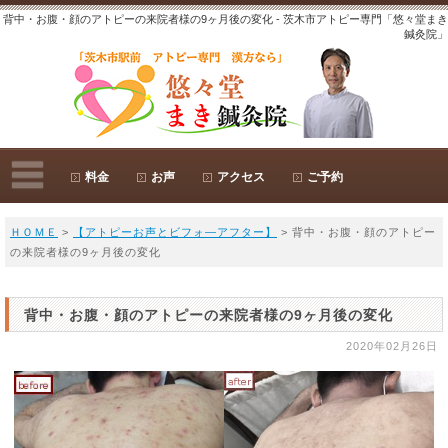
背中・お腹・顔のアトピーの来院者様の9ヶ月後の変化 - 茨木市アトピー専門「悠々堂まき
鍼灸院」
料金
お声
アクセス
ご予約
ＨＯＭＥ
>
【アトピーお声とビフォ―アフター】
> 背中・お腹・顔のアトピー
の来院者様の9ヶ月後の変化
背中・お腹・顔のアトピーの来院者様の9ヶ月後の変化
2020年02月26日