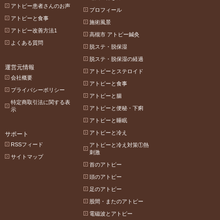
アトピー患者さんのお声
プロフィール
アトピーと食事
施術風景
アトピー改善方法1
高槻市 アトピー鍼灸
よくある質問
脱ステ・脱保湿
脱ステ・脱保湿の経過
運営元情報
アトピーとステロイド
会社概要
アトピーと食事
プライバシーポリシー
アトピーと腸
特定商取引法に関する表
アトピーと便秘・下痢
示
アトピーと睡眠
アトピーと冷え
サポート
RSSフィード
アトピーと冷え対策①熱
刺激
サイトマップ
首のアトピー
頭のアトピー
足のアトピー
股間・またのアトピー
電磁波とアトピー