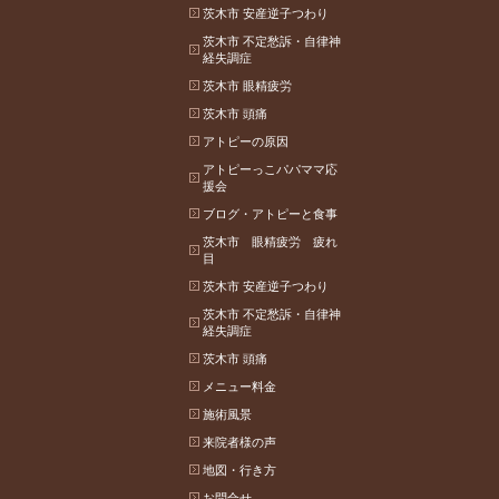
茨木市 安産逆子つわり
茨木市 不定愁訴・自律神
経失調症
茨木市 眼精疲労
茨木市 頭痛
アトピーの原因
アトピーっこパパママ応
援会
ブログ・アトピーと食事
茨木市 眼精疲労 疲れ
目
茨木市 安産逆子つわり
茨木市 不定愁訴・自律神
経失調症
茨木市 頭痛
メニュー料金
施術風景
来院者様の声
地図・行き方
お問合せ