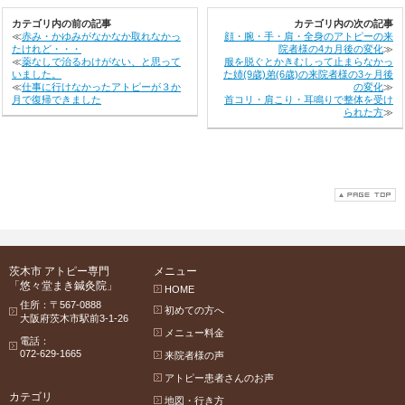
カテゴリ内の前の記事
カテゴリ内の次の記事
≪
赤み・かゆみがなかなか取れなかっ
顔・腕・手・肩・全身のアトピーの来
たけれど・・・
院者様の4カ月後の変化
≫
≪
薬なしで治るわけがない、と思って
服を脱ぐとかきむしって止まらなかっ
いました。
た姉(9歳)弟(6歳)の来院者様の3ヶ月後
≪
仕事に行けなかったアトピーが３か
の変化
≫
月で復帰できました
首コリ・肩こり・耳鳴りで整体を受け
られた方
≫
茨木市 アトピー専門
メニュー
「悠々堂まき鍼灸院」
HOME
住所：〒567-0888
初めての方へ
大阪府茨木市駅前3-1-26
メニュー料金
電話：
072-629-1665
来院者様の声
アトピー患者さんのお声
カテゴリ
地図・行き方