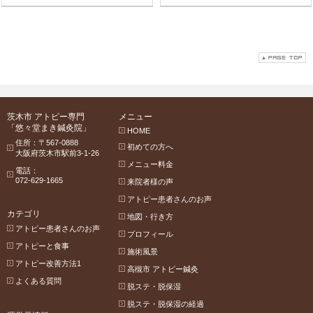
茨木市 アトピー専門
メニュー
「悠々堂まき鍼灸院」
HOME
住所：〒567-0888
初めての方へ
大阪府茨木市駅前3-1-26
メニュー料金
電話：
072-629-1665
来院者様の声
アトピー患者さんのお声
カテゴリ
地図・行き方
アトピー患者さんのお声
プロフィール
アトピーと食事
施術風景
アトピー改善方法1
高槻市 アトピー鍼灸
よくある質問
脱ステ・脱保湿
脱ステ・脱保湿の経過