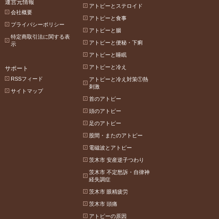
運営元情報
アトピーとステロイド
会社概要
アトピーと食事
プライバシーポリシー
アトピーと腸
特定商取引法に関する表
アトピーと便秘・下痢
示
アトピーと睡眠
アトピーと冷え
サポート
RSSフィード
アトピーと冷え対策①熱
刺激
サイトマップ
首のアトピー
頭のアトピー
足のアトピー
股間・またのアトピー
電磁波とアトピー
茨木市 安産逆子つわり
茨木市 不定愁訴・自律神
経失調症
茨木市 眼精疲労
茨木市 頭痛
アトピーの原因