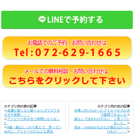
カテゴリ内の前の記事
カテゴリ内の次の記事
≪
皮膚が黒くなり硬くなりゴワゴワガ
仕事に行けなかったアトピーが３か月
サガサ状態・・・
で復帰できました
≫
≪
アトピーと向き合う時間になりまし
薬なしで治るわけがない、と思ってい
た
ました。
≫
≪
9歳～薬はしっかり飲んで、塗ってい
赤み・かゆみがなかなか取れなかった
るのに、アトピーがどんどん悪化
けれど・・・
≫