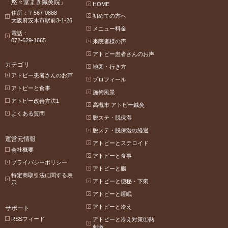
「悠々堂まき鍼灸院」
HOME
住所：〒567-0888
初めての方へ
大阪府茨木市駅前3-1-26
メニュー料金
電話：
072-629-1665
来院者様の声
アトピー患者さんのお声
カテゴリ
地図・行き方
アトピー患者さんのお声
プロフィール
アトピーと食事
施術風景
アトピー改善方法1
高槻市 アトピー鍼灸
よくある質問
脱ステ・脱保湿
脱ステ・脱保湿の経過
運営元情報
アトピーとステロイド
会社概要
アトピーと食事
プライバシーポリシー
アトピーと腸
特定商取引法に関する表
アトピーと便秘・下痢
示
アトピーと睡眠
アトピーと冷え
サポート
RSSフィード
アトピーと冷え対策①熱
刺激