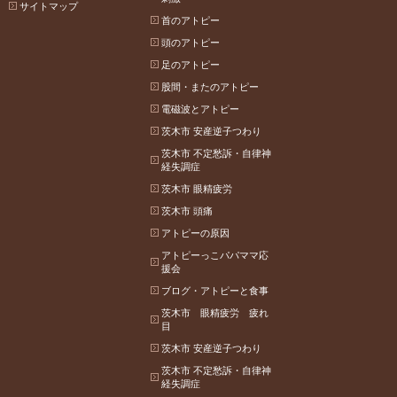
サイトマップ
首のアトピー
頭のアトピー
足のアトピー
股間・またのアトピー
電磁波とアトピー
茨木市 安産逆子つわり
茨木市 不定愁訴・自律神
経失調症
茨木市 眼精疲労
茨木市 頭痛
アトピーの原因
アトピーっこパパママ応
援会
ブログ・アトピーと食事
茨木市 眼精疲労 疲れ
目
茨木市 安産逆子つわり
茨木市 不定愁訴・自律神
経失調症