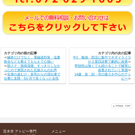
カテゴリ内の前の記事
カテゴリ内の次の記事
≪
鍼灸だけでなく、電磁波対策・塩素
中2 勉強・部活に集中できずイライラ
除去なども教えてもらえて心強い
が２度目診察で劇的に改善
≫
≪
脱ステ・脱保湿後、すっきりしなか
即効性は無くても続けることで確実に
ったので来院された石坂さんのお声
改善されていく実感
≫
≪
全身の皮むけ・首耳からの浸出液で
14歳 首・顔・耳の後ろを中心のアト
仕事に支障・5か月で良くなった女性
ピー
≫
茨木市 アトピー専門
メニュー