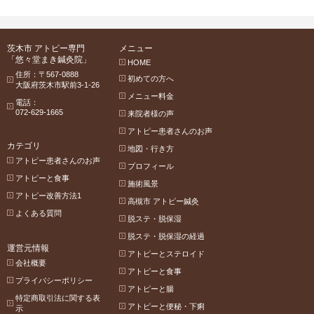
茨木市 アトピー専門
メニュー
「悠々堂まき鍼灸院」
HOME
住所：〒567-0888
初めての方へ
大阪府茨木市駅前3-1-26
メニュー料金
電話：
072-629-1665
来院者様の声
アトピー患者さんのお声
カテゴリ
地図・行き方
アトピー患者さんのお声
プロフィール
アトピーと食事
施術風景
アトピー改善方法1
高槻市 アトピー鍼灸
よくある質問
脱ステ・脱保湿
脱ステ・脱保湿の経過
運営元情報
アトピーとステロイド
会社概要
アトピーと食事
プライバシーポリシー
アトピーと腸
特定商取引法に関する表
アトピーと便秘・下痢
示