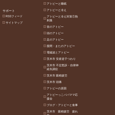
アトピーと睡眠
アトピーと冷え
サポート
RSSフィード
アトピーと冷え対策①熱
刺激
サイトマップ
首のアトピー
頭のアトピー
足のアトピー
股間・またのアトピー
電磁波とアトピー
茨木市 安産逆子つわり
茨木市 不定愁訴・自律神
経失調症
茨木市 眼精疲労
茨木市 頭痛
アトピーの原因
アトピーっこパパママ応
援会
ブログ・アトピーと食事
茨木市 眼精疲労 疲れ