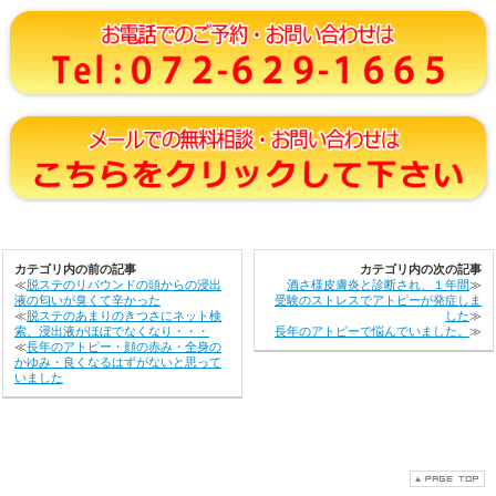
カテゴリ内の前の記事
カテゴリ内の次の記事
≪
脱ステのリバウンドの頭からの浸出
酒さ様皮膚炎と診断され、１年間
≫
液の匂いが臭くて辛かった
受験のストレスでアトピーが発症しま
≪
脱ステのあまりのきつさにネット検
した
≫
索、浸出液がほぼでなくなり・・・
長年のアトピーで悩んでいました。
≫
≪
長年のアトピー・顔の赤み・全身の
かゆみ・良くなるはずがないと思って
いました