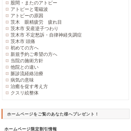
股間・またのアトピー
アトピーと電磁波
アトピーの原因
茨木 眼精疲労 疲れ目
茨木市 安産逆子つわり
茨木市 不定愁訴・自律神経失調症
茨木市 頭痛
初めての方へ
新規予約ご希望の方へ
当院の施術方針
他院との違い
脈診流経絡治療
病気の意味
治癒を促す考え方
クスリ絵整体
ホームページをご覧のあなた様へプレゼント！
ホームページ限定割引情報