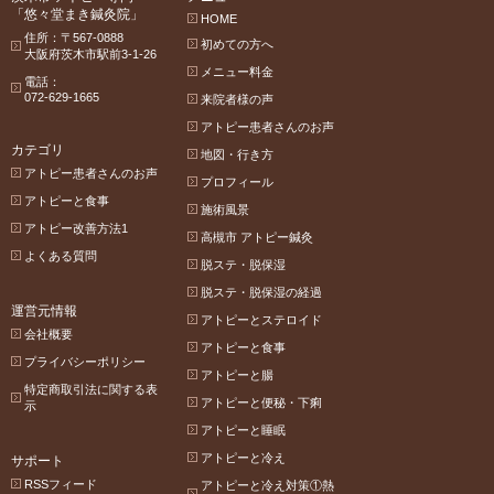
「悠々堂まき鍼灸院」
HOME
住所：〒567-0888
初めての方へ
大阪府茨木市駅前3-1-26
メニュー料金
電話：
072-629-1665
来院者様の声
アトピー患者さんのお声
カテゴリ
地図・行き方
アトピー患者さんのお声
プロフィール
アトピーと食事
施術風景
アトピー改善方法1
高槻市 アトピー鍼灸
よくある質問
脱ステ・脱保湿
脱ステ・脱保湿の経過
運営元情報
アトピーとステロイド
会社概要
アトピーと食事
プライバシーポリシー
アトピーと腸
特定商取引法に関する表
アトピーと便秘・下痢
示
アトピーと睡眠
アトピーと冷え
サポート
RSSフィード
アトピーと冷え対策①熱