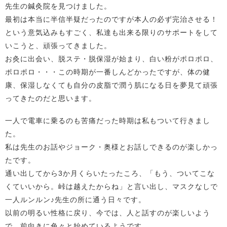
先生の鍼灸院を見つけました。
最初は本当に半信半疑だったのですが本人の必ず完治させる！
という意気込みもすごく、私達も出来る限りのサポートをして
いこうと、頑張ってきました。
お灸に出会い、脱ステ・脱保湿が始まり、白い粉がポロポロ、
ポロポロ・・・この時期が一番しんどかったですが、体の健
康、保湿しなくても自分の皮脂で潤う肌になる日を夢見て頑張
ってきたのだと思います。
一人で電車に乗るのも苦痛だった時期は私もついて行きまし
た。
私は先生のお話やジョーク・奥様とお話しできるのが楽しかっ
たです。
通い出してから3か月くらいたったころ、「もう、ついてこな
くていいから。峠は越えたからね」と言い出し、マスクなしで
一人ルンルン♪先生の所に通う日々です。
以前の明るい性格に戻り、今では、人と話すのが楽しいよう
で、前向きに色々と始めているようです。