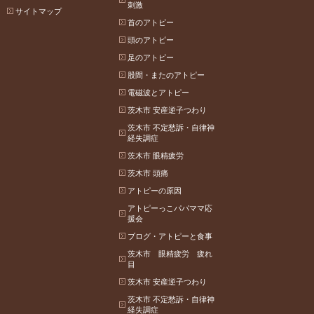
刺激
サイトマップ
首のアトピー
頭のアトピー
足のアトピー
股間・またのアトピー
電磁波とアトピー
茨木市 安産逆子つわり
茨木市 不定愁訴・自律神
経失調症
茨木市 眼精疲労
茨木市 頭痛
アトピーの原因
アトピーっこパパママ応
援会
ブログ・アトピーと食事
茨木市 眼精疲労 疲れ
目
茨木市 安産逆子つわり
茨木市 不定愁訴・自律神
経失調症