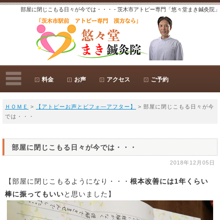
部屋に閉じこもる日々が今では・・・ - 茨木市アトピー専門「悠々堂まき鍼灸院」
料金
お声
アクセス
ご予約
ＨＯＭＥ
>
【アトピーお声とビフォ―アフター】
> 部屋に閉じこもる日々が今
では・・・
部屋に閉じこもる日々が今では・・・
2018年12月05日
【部屋に閉じこもるようになり・・・
根本改善には1年くらい
棒に振ってもいい
と思いました】