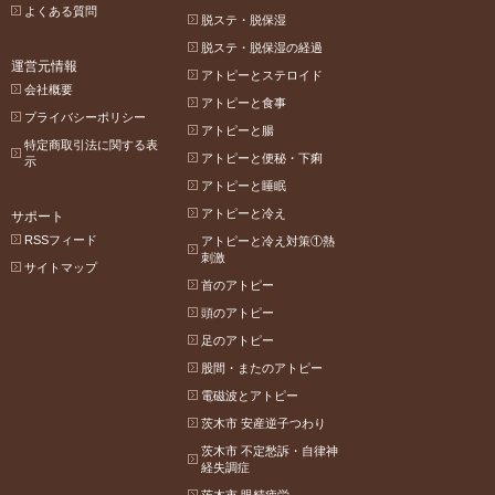
よくある質問
脱ステ・脱保湿
脱ステ・脱保湿の経過
運営元情報
アトピーとステロイド
会社概要
アトピーと食事
プライバシーポリシー
アトピーと腸
特定商取引法に関する表
アトピーと便秘・下痢
示
アトピーと睡眠
アトピーと冷え
サポート
RSSフィード
アトピーと冷え対策①熱
刺激
サイトマップ
首のアトピー
頭のアトピー
足のアトピー
股間・またのアトピー
電磁波とアトピー
茨木市 安産逆子つわり
茨木市 不定愁訴・自律神
経失調症