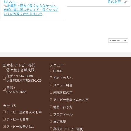
れしい」
性のお声
≫
≪
皮膚科・漢方で良くならなかった、
自然に楽に脱ステロイド・良くなって
いくのが良くわかりました
茨木市 アトピー専門
メニュー
「悠々堂まき鍼灸院」
HOME
住所：〒567-0888
初めての方へ
大阪府茨木市駅前3-1-26
メニュー料金
電話：
072-629-1665
来院者様の声
アトピー患者さんのお声
カテゴリ
地図・行き方
アトピー患者さんのお声
プロフィール
アトピーと食事
施術風景
アトピー改善方法1
高槻市 アトピー鍼灸