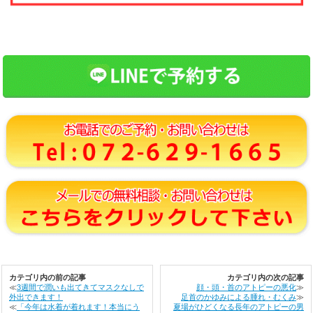
カテゴリ内の前の記事
カテゴリ内の次の記事
≪
3週間で潤いも出てきてマスクなしで
顔・頭・首のアトピーの悪化
≫
外出できます！
足首のかゆみによる腫れ・むくみ
≫
≪
「今年は水着が着れます！本当にう
夏場がひどくなる長年のアトピーの男