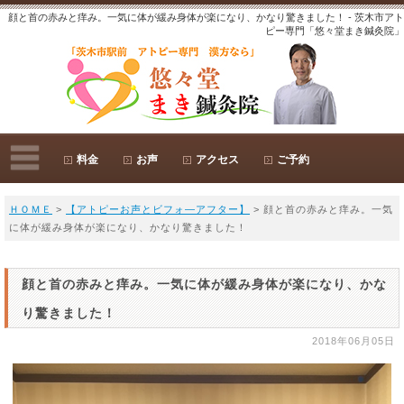
顔と首の赤みと痒み。一気に体が緩み身体が楽になり、かなり驚きました！ - 茨木市アト
ピー専門「悠々堂まき鍼灸院」
料金
お声
アクセス
ご予約
ＨＯＭＥ
>
【アトピーお声とビフォ―アフター】
> 顔と首の赤みと痒み。一気
に体が緩み身体が楽になり、かなり驚きました！
顔と首の赤みと痒み。一気に体が緩み身体が楽になり、かな
り驚きました！
2018年06月05日