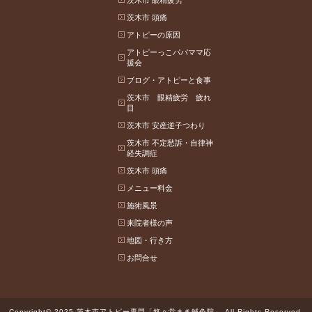
茨木市 眼精疲労
茨木市 頭痛
アトピーの原因
アトピーっこパパママ応
援会
ブログ・アトピーと食事
茨木市 眼精疲労 疲れ
目
茨木市 安産逆子つわり
茨木市 不定愁訴・自律神
経失調症
茨木市 頭痛
メニュー料金
施術風景
来院者様の声
地図・行き方
お問合せ
Copyright© 2025 茨木市アトピー専門「悠々堂まき鍼灸院」 All Rights Reserved.