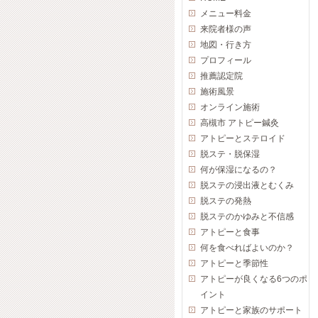
メニュー料金
来院者様の声
地図・行き方
プロフィール
推薦認定院
施術風景
オンライン施術
高槻市 アトピー鍼灸
アトピーとステロイド
脱ステ・脱保湿
何が保湿になるの？
脱ステの浸出液とむくみ
脱ステの発熱
脱ステのかゆみと不信感
アトピーと食事
何を食べればよいのか？
アトピーと季節性
アトピーが良くなる6つのポ
イント
アトピーと家族のサポート