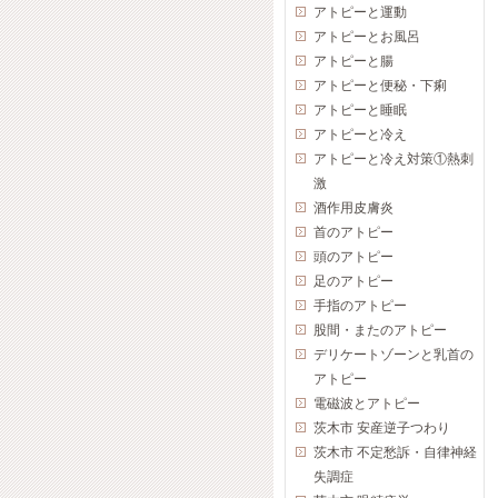
アトピーと運動
アトピーとお風呂
アトピーと腸
アトピーと便秘・下痢
アトピーと睡眠
アトピーと冷え
アトピーと冷え対策①熱刺
激
酒作用皮膚炎
首のアトピー
頭のアトピー
足のアトピー
手指のアトピー
股間・またのアトピー
デリケートゾーンと乳首の
アトピー
電磁波とアトピー
茨木市 安産逆子つわり
茨木市 不定愁訴・自律神経
失調症