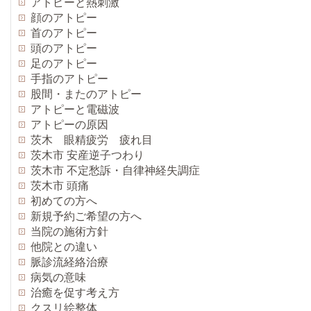
アトピーと熱刺激
顔のアトピー
首のアトピー
頭のアトピー
足のアトピー
手指のアトピー
股間・またのアトピー
アトピーと電磁波
アトピーの原因
茨木 眼精疲労 疲れ目
茨木市 安産逆子つわり
茨木市 不定愁訴・自律神経失調症
茨木市 頭痛
初めての方へ
新規予約ご希望の方へ
当院の施術方針
他院との違い
脈診流経絡治療
病気の意味
治癒を促す考え方
クスリ絵整体