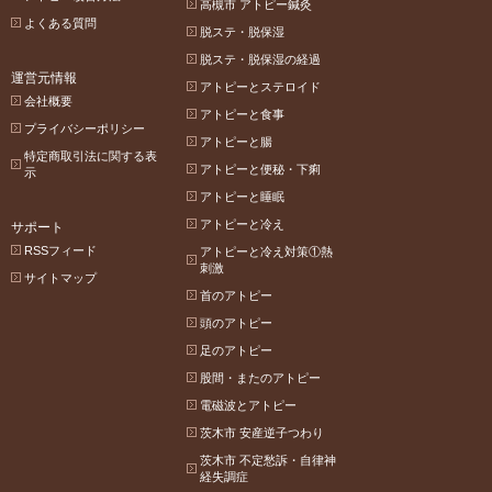
高槻市 アトピー鍼灸
よくある質問
脱ステ・脱保湿
脱ステ・脱保湿の経過
運営元情報
アトピーとステロイド
会社概要
アトピーと食事
プライバシーポリシー
アトピーと腸
特定商取引法に関する表
アトピーと便秘・下痢
示
アトピーと睡眠
アトピーと冷え
サポート
RSSフィード
アトピーと冷え対策①熱
刺激
サイトマップ
首のアトピー
頭のアトピー
足のアトピー
股間・またのアトピー
電磁波とアトピー
茨木市 安産逆子つわり
茨木市 不定愁訴・自律神
経失調症