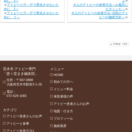
めに 3～
２
≫
≪
アトピーと汗～汗で悪化させないた
大人のアトピーの改善方法～お風呂に
めに 2～
ビタミンＣ～
≫
≪
アトピーと汗～汗で悪化させないた
大人のアトピーの改善方法~当院のアト
めに １～
ピーの施術方針～
≫
茨木市 アトピー専門
メニュー
「悠々堂まき鍼灸院」
HOME
住所：〒567-0888
初めての方へ
大阪府茨木市駅前3-1-26
メニュー料金
電話：
072-629-1665
来院者様の声
アトピー患者さんのお声
カテゴリ
地図・行き方
アトピー患者さんのお声
プロフィール
アトピーと食事
施術風景
アトピー改善方法1