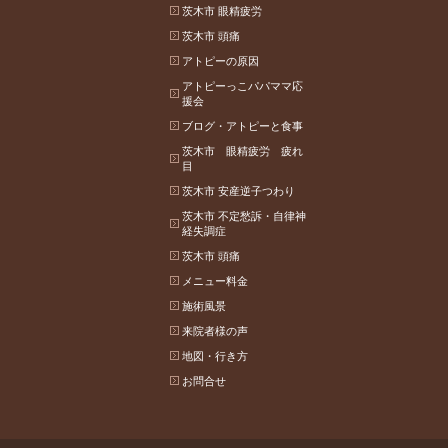
茨木市 眼精疲労
茨木市 頭痛
アトピーの原因
アトピーっこパパママ応
援会
ブログ・アトピーと食事
茨木市 眼精疲労 疲れ
目
茨木市 安産逆子つわり
茨木市 不定愁訴・自律神
経失調症
茨木市 頭痛
メニュー料金
施術風景
来院者様の声
地図・行き方
お問合せ