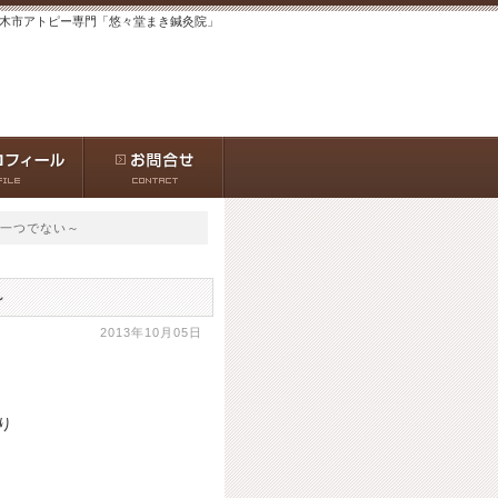
茨木市アトピー専門「悠々堂まき鍼灸院」
は一つでない～
～
2013年10月05日
り