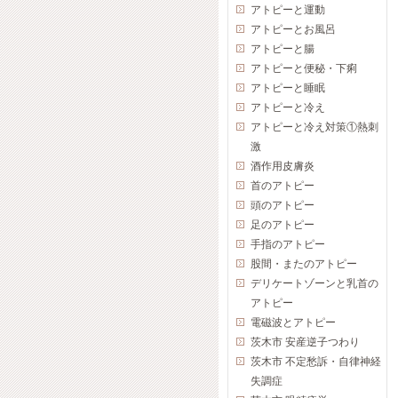
アトピーと運動
アトピーとお風呂
アトピーと腸
アトピーと便秘・下痢
アトピーと睡眠
アトピーと冷え
アトピーと冷え対策①熱刺
激
酒作用皮膚炎
首のアトピー
頭のアトピー
足のアトピー
手指のアトピー
股間・またのアトピー
デリケートゾーンと乳首の
アトピー
電磁波とアトピー
茨木市 安産逆子つわり
茨木市 不定愁訴・自律神経
失調症