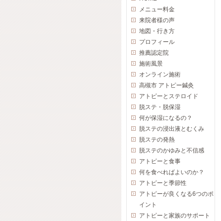
メニュー料金
来院者様の声
地図・行き方
プロフィール
推薦認定院
施術風景
オンライン施術
高槻市 アトピー鍼灸
アトピーとステロイド
脱ステ・脱保湿
何が保湿になるの？
脱ステの浸出液とむくみ
脱ステの発熱
脱ステのかゆみと不信感
アトピーと食事
何を食べればよいのか？
アトピーと季節性
アトピーが良くなる6つのポ
イント
アトピーと家族のサポート