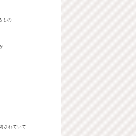
るもの
が
備されていて