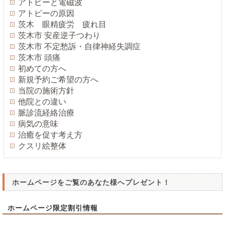
アトピーと電磁波
アトピーの原因
茨木 眼精疲労 疲れ目
茨木市 安産逆子つわり
茨木市 不定愁訴・自律神経失調症
茨木市 頭痛
初めての方へ
新規予約ご希望の方へ
当院の施術方針
他院との違い
脈診流経絡治療
病気の意味
治癒を促す考え方
クスリ絵整体
ホームページをご覧のあなた様へプレゼント！
ホームページ限定割引情報