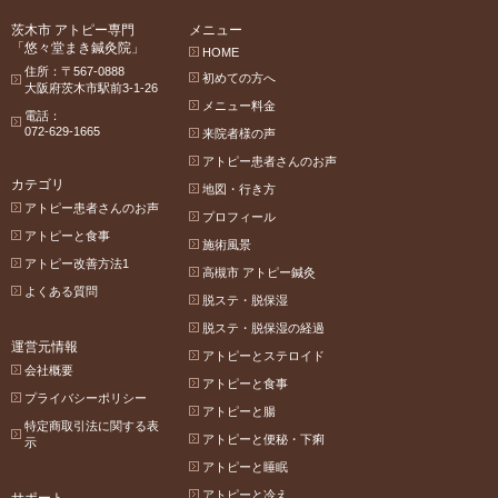
茨木市 アトピー専門
メニュー
「悠々堂まき鍼灸院」
HOME
住所：〒567-0888
初めての方へ
大阪府茨木市駅前3-1-26
メニュー料金
電話：
072-629-1665
来院者様の声
アトピー患者さんのお声
カテゴリ
地図・行き方
アトピー患者さんのお声
プロフィール
アトピーと食事
施術風景
アトピー改善方法1
高槻市 アトピー鍼灸
よくある質問
脱ステ・脱保湿
脱ステ・脱保湿の経過
運営元情報
アトピーとステロイド
会社概要
アトピーと食事
プライバシーポリシー
アトピーと腸
特定商取引法に関する表
アトピーと便秘・下痢
示
アトピーと睡眠
アトピーと冷え