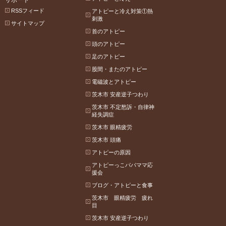
サポート
RSSフィード
アトピーと冷え対策①熱
刺激
サイトマップ
首のアトピー
頭のアトピー
足のアトピー
股間・またのアトピー
電磁波とアトピー
茨木市 安産逆子つわり
茨木市 不定愁訴・自律神
経失調症
茨木市 眼精疲労
茨木市 頭痛
アトピーの原因
アトピーっこパパママ応
援会
ブログ・アトピーと食事
茨木市 眼精疲労 疲れ
目
茨木市 安産逆子つわり