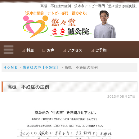
高槻 不妊症の症例 - 茨木市アトピー専門「悠々堂まき鍼灸院」
料金
お声
アクセス
ご予約
ＨＯＭＥ
>
患者様の声【不妊症】
> 高槻 不妊症の症例
高槻 不妊症の症例
2013年08月27日