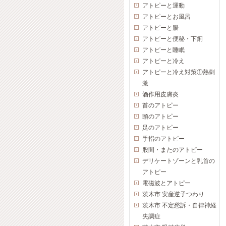
アトピーと運動
アトピーとお風呂
アトピーと腸
アトピーと便秘・下痢
アトピーと睡眠
アトピーと冷え
アトピーと冷え対策①熱刺
激
酒作用皮膚炎
首のアトピー
頭のアトピー
足のアトピー
手指のアトピー
股間・またのアトピー
デリケートゾーンと乳首の
アトピー
電磁波とアトピー
茨木市 安産逆子つわり
茨木市 不定愁訴・自律神経
失調症