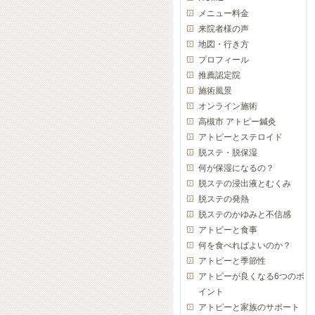
メニュー料金
来院者様の声
地図・行き方
プロフィール
推薦認定院
施術風景
オンライン施術
高槻市 アトピー鍼灸
アトピーとステロイド
脱ステ・脱保湿
何が保湿になるの？
脱ステの浸出液とむくみ
脱ステの発熱
脱ステのかゆみと不信感
アトピーと食事
何を食べればよいのか？
アトピーと季節性
アトピーが良くなる6つのポ
イント
アトピーと家族のサポート