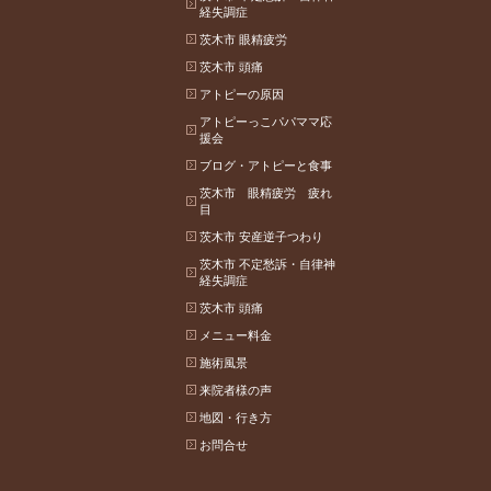
経失調症
茨木市 眼精疲労
茨木市 頭痛
アトピーの原因
アトピーっこパパママ応
援会
ブログ・アトピーと食事
茨木市 眼精疲労 疲れ
目
茨木市 安産逆子つわり
茨木市 不定愁訴・自律神
経失調症
茨木市 頭痛
メニュー料金
施術風景
来院者様の声
地図・行き方
お問合せ