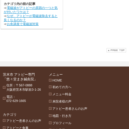
カテゴリ内の前の記事
≪
電磁波がアトピーの原因の一つと気
が付いたワケは？
≪
なぜ、アトピーが電磁波除去すると
良くなるのか？
≪
お灸講座で電磁波対策
茨木市 アトピー専門
メニュー
「悠々堂まき鍼灸院」
HOME
住所：〒567-0888
初めての方へ
大阪府茨木市駅前3-1-26
メニュー料金
電話：
072-629-1665
来院者様の声
アトピー患者さんのお声
カテゴリ
地図・行き方
アトピー患者さんのお声
プロフィール
アトピーと食事