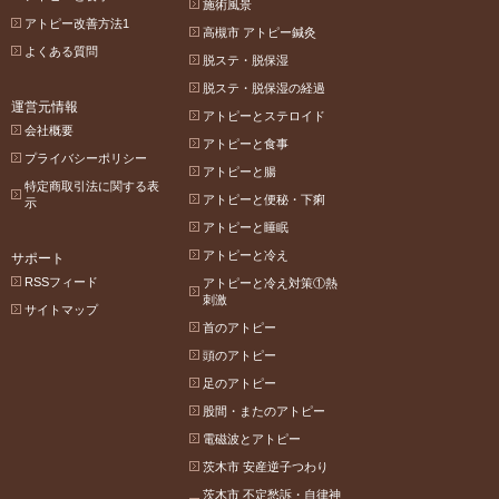
施術風景
アトピー改善方法1
高槻市 アトピー鍼灸
よくある質問
脱ステ・脱保湿
脱ステ・脱保湿の経過
運営元情報
アトピーとステロイド
会社概要
アトピーと食事
プライバシーポリシー
アトピーと腸
特定商取引法に関する表
アトピーと便秘・下痢
示
アトピーと睡眠
アトピーと冷え
サポート
RSSフィード
アトピーと冷え対策①熱
刺激
サイトマップ
首のアトピー
頭のアトピー
足のアトピー
股間・またのアトピー
電磁波とアトピー
茨木市 安産逆子つわり
茨木市 不定愁訴・自律神