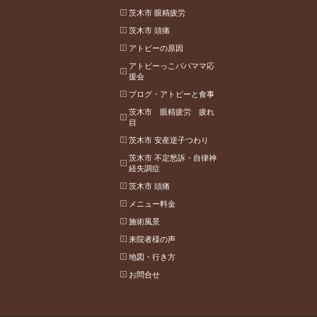
茨木市 眼精疲労
茨木市 頭痛
アトピーの原因
アトピーっこパパママ応
援会
ブログ・アトピーと食事
茨木市 眼精疲労 疲れ
目
茨木市 安産逆子つわり
茨木市 不定愁訴・自律神
経失調症
茨木市 頭痛
メニュー料金
施術風景
来院者様の声
地図・行き方
お問合せ