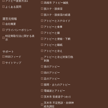
アトピー改善方法1
高槻市 アトピー鍼灸
よくある質問
脱ステ・脱保湿
脱ステ・脱保湿の経過
運営元情報
アトピーとステロイド
会社概要
アトピーと食事
プライバシーポリシー
アトピーと腸
特定商取引法に関する表
アトピーと便秘・下痢
示
アトピーと睡眠
アトピーと冷え
サポート
RSSフィード
アトピーと冷え対策①熱
刺激
サイトマップ
首のアトピー
頭のアトピー
足のアトピー
股間・またのアトピー
電磁波とアトピー
茨木市 安産逆子つわり
茨木市 不定愁訴・自律神
経失調症