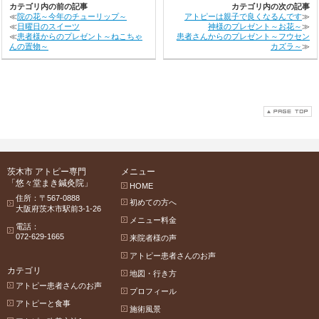
カテゴリ内の前の記事
カテゴリ内の次の記事
≪
院の花～今年のチューリップ～
アトピーは親子で良くなるんです
≫
≪
日曜日のスイーツ
神様のプレゼント～お花～
≫
≪
患者様からのプレゼント～ねこちゃ
患者さんからのプレゼント～フウセン
んの置物～
カズラ～
≫
茨木市 アトピー専門
メニュー
「悠々堂まき鍼灸院」
HOME
住所：〒567-0888
初めての方へ
大阪府茨木市駅前3-1-26
メニュー料金
電話：
072-629-1665
来院者様の声
アトピー患者さんのお声
カテゴリ
地図・行き方
アトピー患者さんのお声
プロフィール
アトピーと食事
施術風景