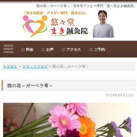
院の花～ガーベラ等～ - 茨木市アトピー専門「悠々堂まき鍼灸院」
料金
お声
アクセス
ご予約
ＨＯＭＥ
>
スタッフブログ
> 院の花～ガーベラ等～
院の花～ガーベラ等～
2014年04月12日