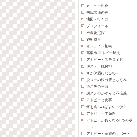
メニュー料金
来院者様の声
地図・行き方
プロフィール
推薦認定院
施術風景
オンライン施術
高槻市 アトピー鍼灸
アトピーとステロイド
脱ステ・脱保湿
何が保湿になるの？
脱ステの浸出液とむくみ
脱ステの発熱
脱ステのかゆみと不信感
アトピーと食事
何を食べればよいのか？
アトピーと季節性
アトピーが良くなる6つのポ
イント
アトピーと家族のサポート