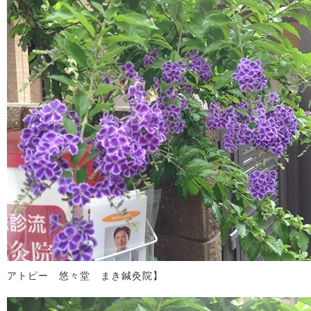
アトピー 悠々堂 まき鍼灸院】