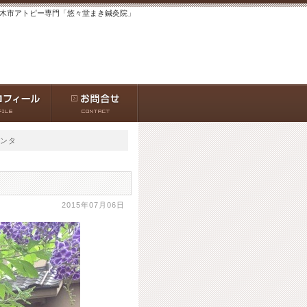
茨木市アトピー専門「悠々堂まき鍼灸院」
ランタ
2015年07月06日