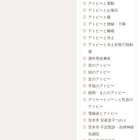
アトピーと運動
アトピーとお風呂
アトピーと腸
アトピーと便秘・下痢
アトピーと睡眠
アトピーと冷え
アトピーと冷え対策①熱刺
激
酒作用皮膚炎
首のアトピー
頭のアトピー
足のアトピー
手指のアトピー
股間・またのアトピー
デリケートゾーンと乳首の
アトピー
電磁波とアトピー
茨木市 安産逆子つわり
茨木市 不定愁訴・自律神経
失調症