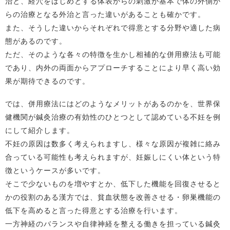
治と、経穴をはじめとする体表からの刺激が基本で体の外側か
らの治療となる外治と言った違いがあることも確かです。
また、そうした違いからそれぞれで得意とする分野や適した病
態があるのです。
ただ、そのような各々の特徴を生かし相補的な併用療法も可能
であり、内外の両面からアプローチすることにより早く高い効
果が期待できるのです。
では、併用療法にはどのようなメリットがあるのかを、世界保
健機関が鍼灸治療の有効性のひとつとして認めている不妊を例
にして紹介します。
不妊の原因は数多く考えられますし、様々な原因が複雑に絡み
合っている可能性も考えられますが、妊娠しにくい体という特
徴というケースが多いです。
そこで少ないものを増やすとか、低下した機能を回復させると
かの役割のある漢方では、貧血状態を改善させる・卵巣機能の
低下を高めると言った得意とする治療を行います。
一方神経のバランスや自律神経を整える働きを担っている鍼灸