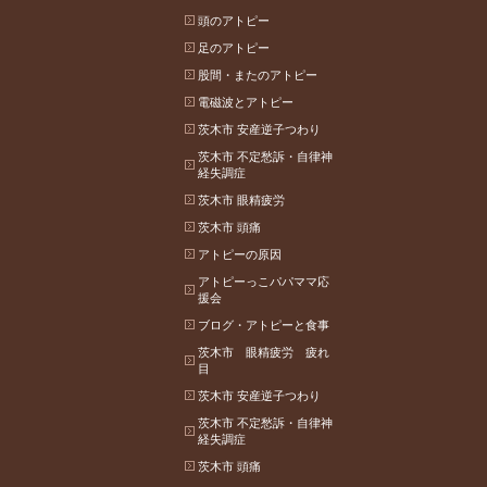
頭のアトピー
足のアトピー
股間・またのアトピー
電磁波とアトピー
茨木市 安産逆子つわり
茨木市 不定愁訴・自律神
経失調症
茨木市 眼精疲労
茨木市 頭痛
アトピーの原因
アトピーっこパパママ応
援会
ブログ・アトピーと食事
茨木市 眼精疲労 疲れ
目
茨木市 安産逆子つわり
茨木市 不定愁訴・自律神
経失調症
茨木市 頭痛