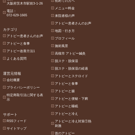
初めての方へ
大阪府茨木市駅前3-1-26
メニュー料金
電話：
072-629-1665
来院者様の声
アトピー患者さんのお声
カテゴリ
地図・行き方
アトピー患者さんのお声
プロフィール
アトピーと食事
施術風景
アトピー改善方法1
高槻市 アトピー鍼灸
よくある質問
脱ステ・脱保湿
脱ステ・脱保湿の経過
運営元情報
アトピーとステロイド
会社概要
アトピーと食事
プライバシーポリシー
アトピーと腸
特定商取引法に関する表
アトピーと便秘・下痢
示
アトピーと睡眠
アトピーと冷え
サポート
RSSフィード
アトピーと冷え対策①熱
刺激
サイトマップ
首のアトピー