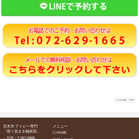
茨木市 アトピー専門
メニュー
「悠々堂まき鍼灸院」
HOME
住所：〒567-0888